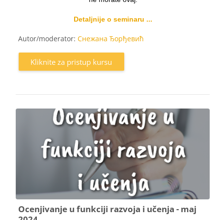
Detaljnije o seminaru ...
Autor/moderator:
Снежана Ђорђевић
Kliknite za pristup kursu
Ocenjivanje u funkciji razvoja i učenja - maj
2024