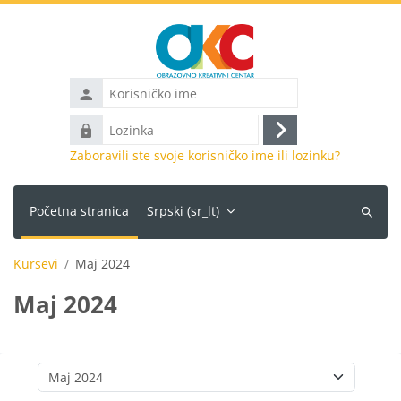
Idi na glavni sadržaj
Korisničko
ime
Lozinka
Prijava
Zaboravili ste svoje korisničko ime ili lozinku?
Početna stranica
Srpski ‎(sr_lt)‎
Pretraži
kurseve
Kursevi
Maj 2024
Maj 2024
Kategorije kurseva