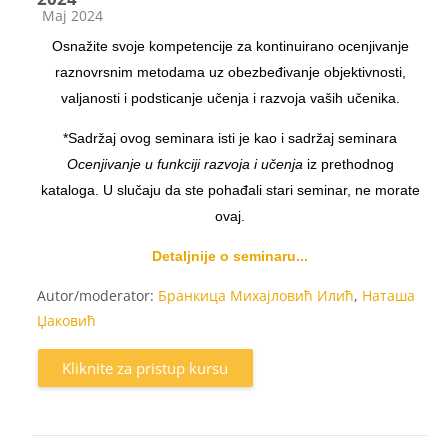
Kategorija kursa
Maj 2024
Osnažite svoje kompetencije za kontinuirano ocenjivanje
raznovrsnim metodama uz obezbeđivanje objektivnosti,
valjanosti i podsticanje učenja i razvoja vaših učenika.
*Sadržaj ovog seminara isti je kao i sadržaj seminara
Ocenjivanje u funkciji razvoja i učenja
iz prethodnog
kataloga. U slučaju da ste pohađali stari seminar, ne morate
ovaj.
Detaljnije o seminaru...
Autor/moderator:
Бранкица Михајловић Илић
,
Наташа
Џаковић
Kliknite za pristup kursu