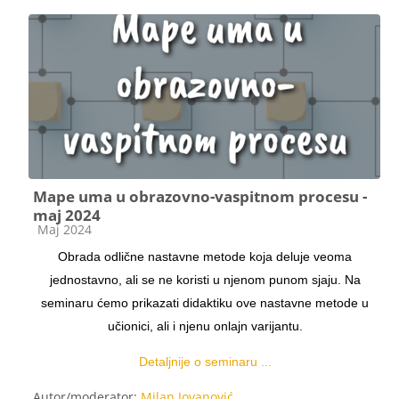
Mape uma u obrazovno-vaspitnom procesu -
maj 2024
Kategorija kursa
Maj 2024
Obrada odlične nastavne metode koja deluje veoma
jednostavno, ali se ne koristi u njenom punom sjaju. Na
seminaru ćemo prikazati didaktiku ove nastavne metode u
učionici, ali i njenu onlajn varijantu.
Detaljnije o seminaru ...
Autor/moderator:
Milan Jovanović