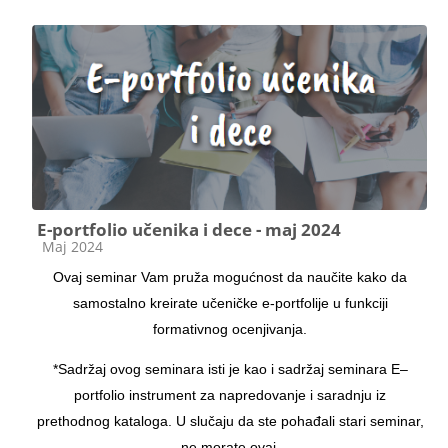
E-portfolio učenika i dece - maj 2024
Kategorija kursa
Maj 2024
Ovaj seminar Vam pruža mogućnost da naučite kako da
samostalno kreirate učeničke e-portfolije u funkciji
formativnog ocenjivanja.
*Sadržaj ovog seminara isti je kao i sadržaj seminara E–
portfolio instrument za napredovanje i saradnju iz
prethodnog kataloga. U slučaju da ste pohađali stari seminar,
ne morate ovaj.