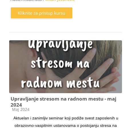
Kliknite za pristup kursu
Upravljanje stresom na radnom mestu - maj
2024
Kategorija kursa
Maj 2024
Aktuelan i zanimljiv seminar koji podiže svest zaposlenih u
obrazovno-vaspitnim ustanovama o postojanju stresa na