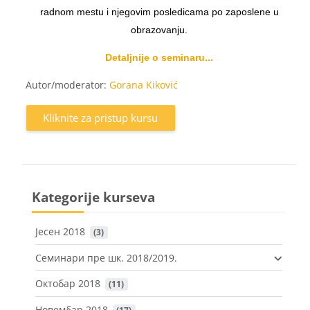
radnom mestu i njegovim posledicama po zaposlene u
obrazovanju.
Detaljnije o seminaru...
Autor/moderator:
Gorana Kiković
Kliknite za pristup kursu
Kategorije kurseva
Јесен 2018
 (3)
Семинари пре шк. 2018/2019.
Октобар 2018
 (11)
Новембар 2018
 (17)