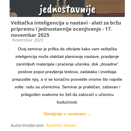
Veštačka inteligencija u nastavi - alati za bržu
pripremu i jednostavnije ocenjivanje - 17.
novembar 2025
Kategorija kursa
Novembar 2025
Ovaj seminar je prilika da otkrijete kako vam veštačka
inteligencija može olakšati planiranje nastave, pravljenje
zanimljivih materijala i praćenje učenika, dok „dosadne“
poslove poput pravljenja testova, zadataka i izveštaja
prepustite njoj, a vi se konačno posvetite onome što najviše
volte: radu sa učenicima. Seminar je praktičan, zabavan i
prilagođen svakome ko želi da zakorači u učionicu
budućnosti.
Detaljnije o seminaru ...
Autor/moderator:
Radmila Nikolić