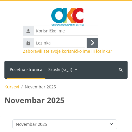
Idi na glavni sadržaj
Korisničko
ime
Lozinka
Prijava
Zaboravili ste svoje korisničko ime ili lozinku?
Početna stranica
Srpski ‎(sr_lt)‎
Pretraži
kurseve
Kursevi
Novembar 2025
Novembar 2025
Kategorije kurseva