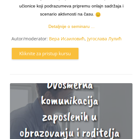
učionice koji podrazumeva pripremu onlajn sadržaja i
scenario aktivnosti na času.
Detaljnije o seminaru ...
Autor/moderator:
Вера Исаиловић
,
Југослава Лулић
Kliknite za pristup kursu