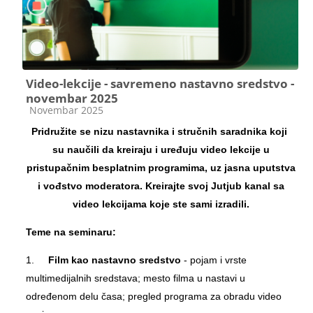
Video-lekcije - savremeno nastavno sredstvo -
novembar 2025
Kategorija kursa
Novembar 2025
Pridružite se nizu nastavnika i stručnih saradnika koji
su naučili da kreiraju i uređuju video lekcije u
pristupačnim besplatnim programima, uz jasna uputstva
i vođstvo moderatora. Kreirajte svoj Jutjub kanal sa
video lekcijama koje ste sami izradili.
Teme na seminaru:
1.
Film
kao nastavno sredstvo
-
pojam i vrste
multimedijalnih sredstava; mesto filma u nastavi u
određenom delu časa; pregled programa za obradu video