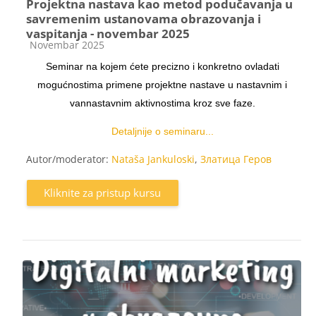
Projektna nastava kao metod podučavanja u
savremenim ustanovama obrazovanja i
vaspitanja - novembar 2025
Kategorija kursa
Novembar 2025
Seminar na kojem ćete precizno i konkretno ovladati
mogućnostima primene projektne nastave u nastavnim i
vannastavnim aktivnostima kroz sve faze.
Detaljnije o seminaru...
Autor/moderator:
Nataša Jankuloski
,
Златица Геров
Kliknite za pristup kursu