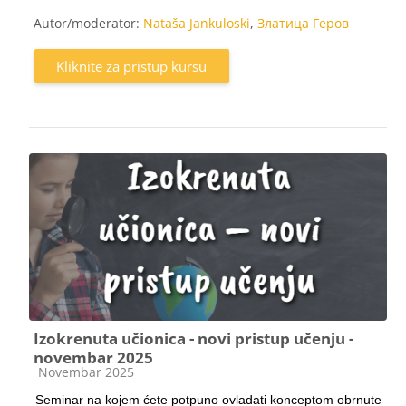
Autor/moderator:
Nataša Jankuloski
,
Златица Геров
Kliknite za pristup kursu
Izokrenuta učionica - novi pristup učenju -
novembar 2025
Kategorija kursa
Novembar 2025
Seminar na kojem ćete potpuno ovladati konceptom obrnute