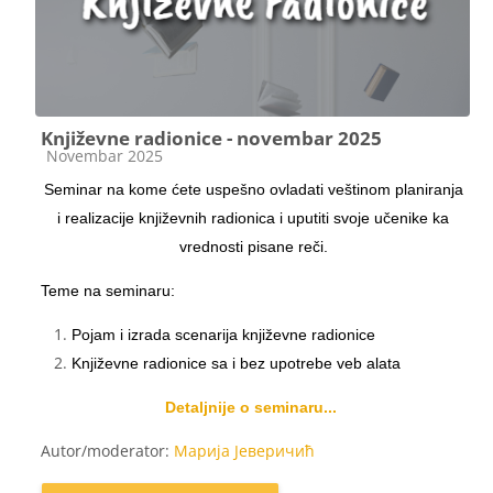
Književne radionice - novembar 2025
Kategorija kursa
Novembar 2025
Seminar na kome ćete uspešno ovladati veštinom planiranja
i realizacije književnih radionica i uputiti svoje učenike ka
vrednosti pisane reči.
Teme na seminaru:
Pojam i izrada scenarija književne radionice
Književne radionice sa i bez upotrebe veb alata
Detaljnije o seminaru...
Autor/moderator:
Марија Јеверичић