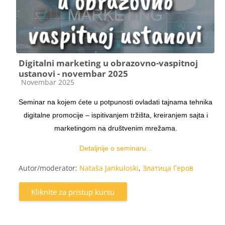
Digitalni marketing u obrazovno-vaspitnoj
ustanovi - novembar 2025
Kategorija kursa
Novembar 2025
Seminar na kojem ćete u potpunosti ovladati tajnama tehnika
digitalne promocije – ispitivanjem tržišta, kreiranjem sajta i
marketingom na društvenim mrežama.
Detaljnije o seminaru...
Autor/moderator:
Nataša Jankuloski
,
Златица Геров
Kliknite za pristup kursu