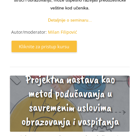
struci i obrazovanju, može uspešno razvijati preduzetničke
veštine kod učenika.
Detaljnije o seminaru...
Autor/moderator:
Milan Filipović
Kliknite za pristup kursu