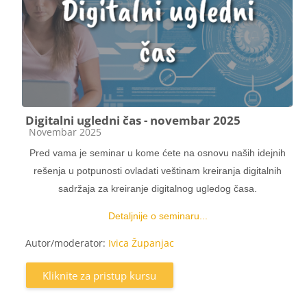
Digitalni ugledni čas - novembar 2025
Kategorija kursa
Novembar 2025
Pred vama je seminar u kome ćete na osnovu naših idejnih
rešenja u potpunosti ovladati veštinam kreiranja digitalnih
sadržaja za kreiranje digitalnog ugledog časa.
Detaljnije o seminaru...
Autor/moderator:
Ivica Županjac
Kliknite za pristup kursu