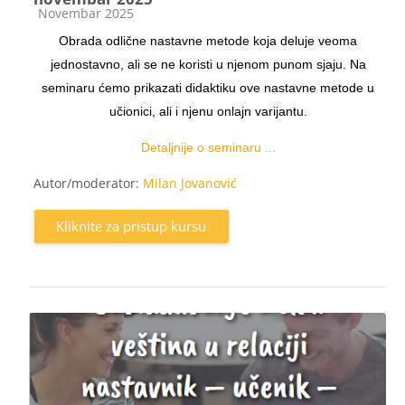
Kategorija kursa
Novembar 2025
Obrada odlične nastavne metode koja deluje veoma
jednostavno, ali se ne koristi u njenom punom sjaju. Na
seminaru ćemo prikazati didaktiku ove nastavne metode u
učionici, ali i njenu onlajn varijantu.
Detaljnije o seminaru ...
Autor/moderator:
Milan Jovanović
Kliknite za pristup kursu