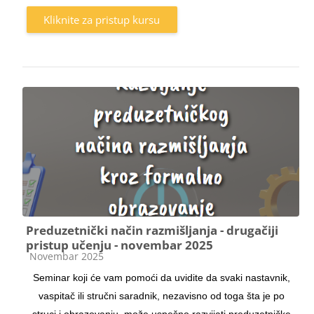
Kliknite za pristup kursu
Preduzetnički način razmišljanja - drugačiji
pristup učenju - novembar 2025
Kategorija kursa
Novembar 2025
Seminar koji će vam pomoći da uvidite da svaki nastavnik,
vaspitač ili stručni saradnik, nezavisno od toga šta je po