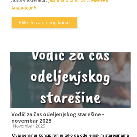
Autor/moderator:
Jasmina Momčilović
,
Милена
Андријевић
Kliknite za pristup kursu
Vodič za čas odeljenjskog starešine -
novembar 2025
Kategorija kursa
Novembar 2025
Ovaj seminar koncipiran je tako da odeljenjskim starešinama