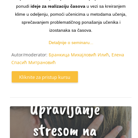
ponudi
ideje za realizaciju časova
u vezi sa kreiranjem
klime u odeljenju, pomoći učenicima u metodama učenja,
sprečavanjem problematičnog ponašanja učenika i
izostanaka sa časova.
Detaljnije o seminaru...
Autor/moderator:
Бранкица Михајловић Илић
,
Елена
Спасић Митрановић
Kliknite za pristup kursu