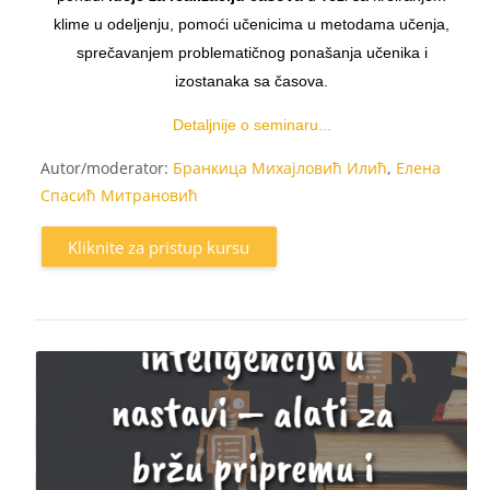
klime u odeljenju, pomoći učenicima u metodama učenja,
sprečavanjem problematičnog ponašanja učenika i
izostanaka sa časova.
Detaljnije o seminaru...
Autor/moderator:
Бранкица Михајловић Илић
,
Елена
Спасић Митрановић
Kliknite za pristup kursu