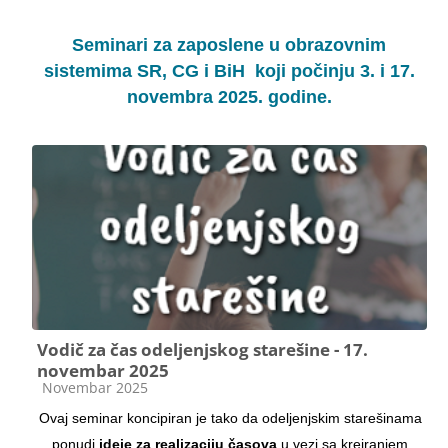
Seminari za zaposlene u obrazovnim
sistemima SR, CG i BiH koji počinju 3. i 17.
novembra 2025. godine.
Vodič za čas odeljenjskog starešine - 17.
novembar 2025
Kategorija kursa
Novembar 2025
Ovaj seminar koncipiran je tako da odeljenjskim starešinama
ponudi
ideje za realizaciju časova
u vezi sa kreiranjem