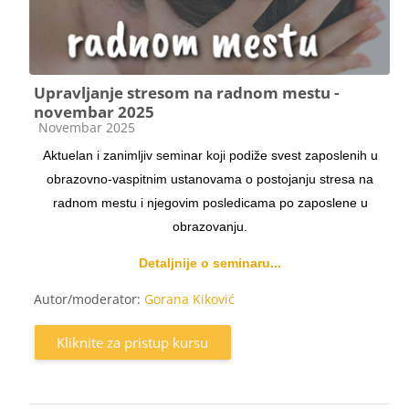
Upravljanje stresom na radnom mestu -
novembar 2025
Kategorija kursa
Novembar 2025
Aktuelan i zanimljiv seminar koji podiže svest zaposlenih u
obrazovno-vaspitnim ustanovama o postojanju stresa na
radnom mestu i njegovim posledicama po zaposlene u
obrazovanju.
Detaljnije o seminaru...
Autor/moderator:
Gorana Kiković
Kliknite za pristup kursu