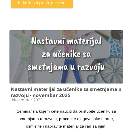
Kliknite za pristup kursu
Nastavni materijal za učenike sa smetnjama u
razvoju - novembar 2025
Kategorija kursa
Novembar 2025
Seminar na kojem ćete naučiti da pristupite učeniku sa
smetnjama u razvoju, procenite njegove jake strane,
osmislite i napravite materijal za rad sa njim.