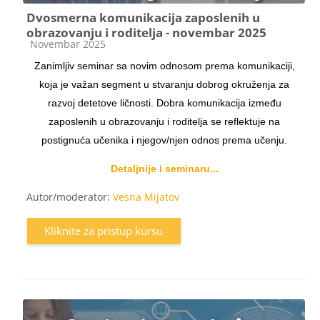
Dvosmerna komunikacija zaposlenih u
obrazovanju i roditelja - novembar 2025
Kategorija kursa
Novembar 2025
Zanimljiv seminar sa novim odnosom prema komunikaciji,
koja je važan segment u stvaranju dobrog okruženja za
razvoj detetove ličnosti. Dobra komunikacija između
zaposlenih u obrazovanju i roditelja se reflektuje na
postignuća učenika i njegov/njen odnos prema učenju.
Detaljnije i seminaru...
Autor/moderator:
Vesna Mijatov
Kliknite za pristup kursu