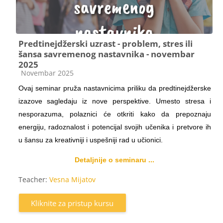
Predtinejdžerski uzrast - problem, stres ili
šansa savremenog nastavnika - novembar
2025
Kategorija kursa
Novembar 2025
Ovaj seminar
pruža nastavnicima priliku da predtinejdžerske
izazove sagledaju iz nove perspektive. Umesto stresa i
nesporazuma, polaznici će otkriti kako da prepoznaju
energiju, radoznalost i potencijal svojih učenika i pretvore ih
u šansu za kreativniji i uspešniji rad u učionici.
Detaljnije o seminaru ...
Teacher:
Vesna Mijatov
Kliknite za pristup kursu