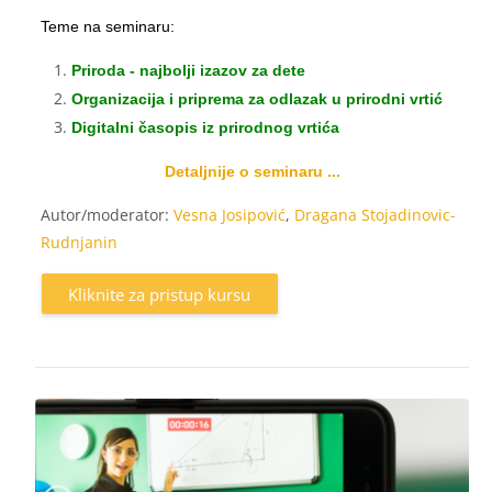
Teme na seminaru:
Priroda - najbolji izazov za dete
Organizacija i priprema za odlazak u prirodni vrtić
Digitalni časopis iz prirodnog vrtića
Detaljnije o seminaru ...
Autor/moderator:
Vesna Josipović
,
Dragana Stojadinovic-
Rudnjanin
Kliknite za pristup kursu