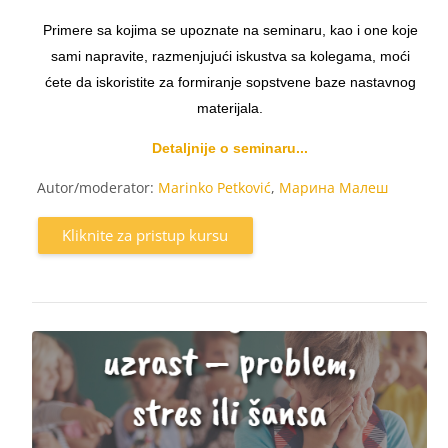
Primere sa kojima se upoznate na seminaru, kao i one koje
sami napravite, razmenjujući iskustva sa kolegama, moći
ćete da iskoristite za formiranje sopstvene baze nastavnog
materijala.
Detaljnije o seminaru...
Autor/moderator:
Marinko Petković
,
Марина Малеш
Kliknite za pristup kursu