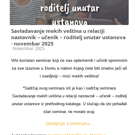
Savladavanje mekih veština u relaciji
nastavnik – učenik – roditelj unutar ustanova
- novembar 2025
Kategorija kursa
Novembar 2025
Vrlo koristan seminar koji će vas oplemeniti i učiniti spremnim
za sve izazove u životu a nakon kojeg ćete biti znatno jači ali
i osetljiviji – moć mekih veština!
*Sadržaj ovog seminara isti je kao i sadržaj seminara
Savladavanje mekih veština u relaciji nastavnik – učenik – roditelj
unutar ustanove
iz prethodnog kataloga. U slučaju da ste pohađali
stari seminar, ne morate ovaj.
Detaljnije o seminaru...