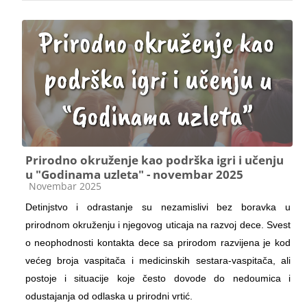
Prirodno okruženje kao podrška igri i učenju
u "Godinama uzleta" - novembar 2025
Kategorija kursa
Novembar 2025
Detinjstvo i odrastanje su nezamislivi bez boravka u
prirodnom okruženju i njegovog uticaja na razvoj dece. Svest
o neophodnosti kontakta dece sa prirodom razvijena je kod
većeg broja vaspitača i medicinskih sestara-vaspitača, ali
postoje i situacije koje često dovode do nedoumica i
odustajanja od odlaska u prirodni vrtić.