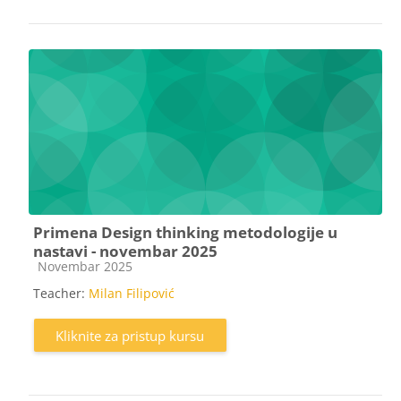
Primena Design thinking metodologije u
nastavi - novembar 2025
Kategorija kursa
Novembar 2025
Teacher:
Milan Filipović
Kliknite za pristup kursu