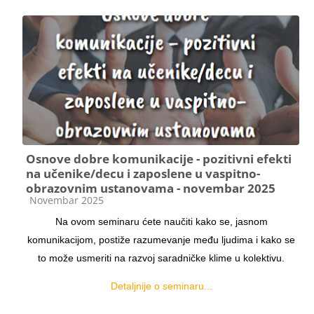
Osnove dobre komunikacije - pozitivni efekti
na učenike/decu i zaposlene u vaspitno-
obrazovnim ustanovama - novembar 2025
Kategorija kursa
Novembar 2025
Na ovom seminaru ćete naučiti kako se, jasnom
komunikacijom, postiže razumevanje među
ljudima i kako se
to može usmeriti na razvoj saradničke klime u kolektivu.
Detaljnije o seminaru...