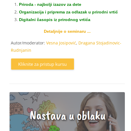
Priroda - najbolji izazov za dete
Organizacija i priprema za odlazak u prirodni vrtić
Digitalni časopis iz prirodnog vrtića
Detaljnije o seminaru ...
Autor/moderator:
Vesna Josipović
,
Dragana Stojadinovic-
Rudnjanin
Kliknite za pristup kursu