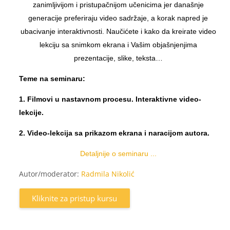
zanimljivijom i pristupačnijom učenicima jer današnje
generacije preferiraju video sadržaje, a korak napred je
ubacivanje interaktivnosti. Naučićete i kako da kreirate video
lekciju sa snimkom ekrana i Vašim objašnjenjima
prezentacije, slike, teksta…
Teme na seminaru:
1. Filmovi u nastavnom procesu. Interaktivne video-
lekcije.
2. Video-lekcija sa prikazom ekrana i naracijom autora.
Detaljnije o seminaru ...
Autor/moderator:
Radmila Nikolić
Kliknite za pristup kursu