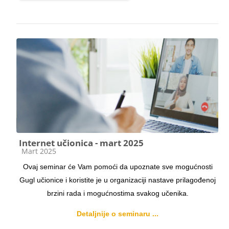
Internet učionica - mart 2025
Kategorija kursa
Mart 2025
Ovaj seminar će Vam pomoći da upoznate sve mogućnosti
Gugl učionice i koristite je u organizaciji nastave prilagođenoj
brzini rada i mogućnostima svakog učenika.
Detaljnije o seminaru ...