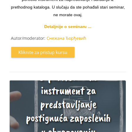
prethodnog kataloga. U slučaju da ste pohađali stari seminar,
ne morate ovaj.
Detaljnije o seminaru ...
Autor/moderator:
Снежана Ђорђевић
Kliknite za pristup kursu