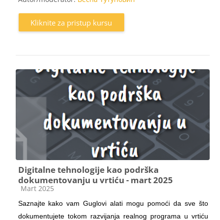
Kliknite za pristup kursu
Digitalne tehnologije kao podrška
dokumentovanju u vrtiću - mart 2025
Kategorija kursa
Mart 2025
Saznajte kako vam Guglovi alati mogu pomoći da sve što
dokumentujete tokom razvijanja realnog programa u vrtiću