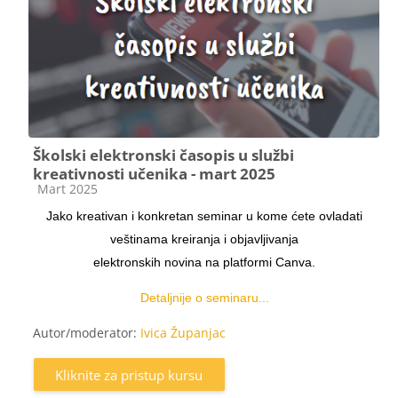
Školski elektronski časopis u službi
kreativnosti učenika - mart 2025
Kategorija kursa
Mart 2025
Jako kreativan i konkretan seminar u kome ćete ovladati
veštinama kreiranja i objavljivanja
elektronskih novina na platformi Canva.
Detaljnije o seminaru...
Autor/moderator:
Ivica Županjac
Kliknite za pristup kursu