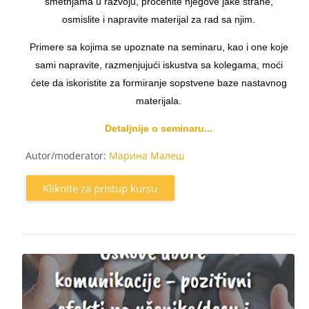
smetnjama u razvoju, procenite njegove jake strane,
osmislite i napravite materijal za rad sa njim.
Primere sa kojima se upoznate na seminaru, kao i one koje
sami napravite, razmenjujući iskustva sa kolegama, moći
ćete da iskoristite za formiranje sopstvene baze nastavnog
materijala.
Detaljnije o seminaru...
Autor/moderator:
Марина Малеш
Kliknite za pristup kursu