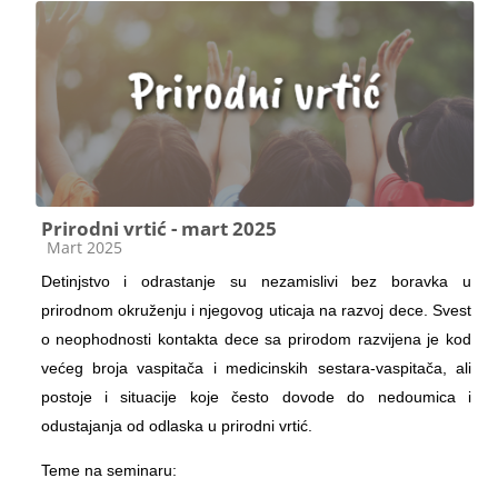
Prirodni vrtić - mart 2025
Kategorija kursa
Mart 2025
Detinjstvo i odrastanje su nezamislivi bez boravka u
prirodnom okruženju i njegovog uticaja na razvoj dece. Svest
o neophodnosti kontakta dece sa prirodom razvijena je kod
većeg broja vaspitača i medicinskih sestara-vaspitača, ali
postoje i situacije koje često dovode do nedoumica i
odustajanja od odlaska u prirodni vrtić.
Teme na seminaru: