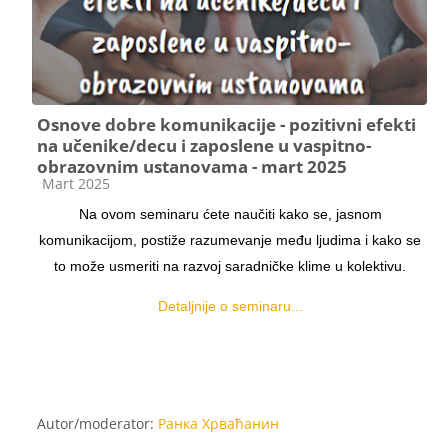
Osnove dobre komunikacije - pozitivni efekti
na učenike/decu i zaposlene u vaspitno-
obrazovnim ustanovama - mart 2025
Kategorija kursa
Mart 2025
Na ovom seminaru ćete naučiti kako se, jasnom
komunikacijom, postiže razumevanje među
ljudima i kako se
to može usmeriti na razvoj saradničke klime u kolektivu.
Detaljnije o seminaru...
Autor/moderator:
Ранка Хрваћанин