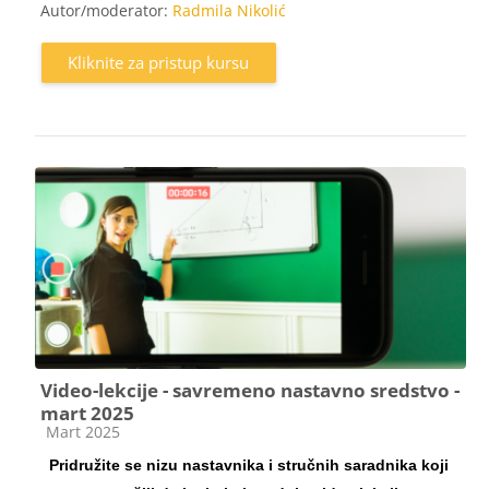
Autor/moderator:
Radmila Nikolić
Kliknite za pristup kursu
Video-lekcije - savremeno nastavno sredstvo -
mart 2025
Kategorija kursa
Mart 2025
Pridružite se nizu nastavnika i stručnih saradnika koji