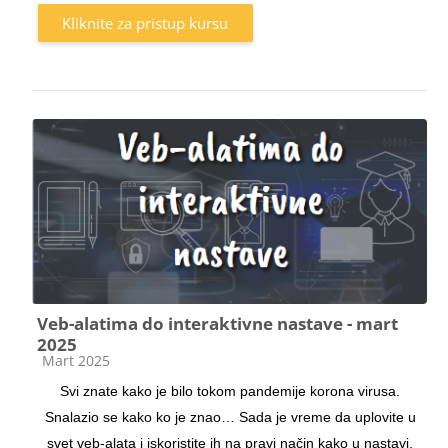
Kliknite za pristup kursu
Veb-alatima do interaktivne nastave - mart
2025
Kategorija kursa
Mart 2025
Svi znate kako je bilo tokom pandemije korona virusa.
Snalazio se kako ko je znao… Sada je vreme da uplovite u
svet veb-alata i iskoristite ih na pravi način kako u nastavi,