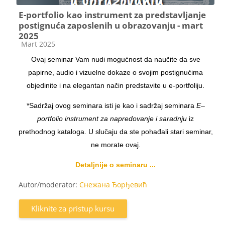
E-portfolio kao instrument za predstavljanje
postignuća zaposlenih u obrazovanju - mart
2025
Kategorija kursa
Mart 2025
Ovaj seminar Vam nudi mogućnost da naučite da sve
papirne, audio i vizuelne dokaze o svojim postignućima
objedinite i na elegantan način predstavite u e-portfoliju.
*Sadržaj ovog seminara isti je kao i sadržaj seminara
E–
portfolio instrument za napredovanje i saradnju
iz
prethodnog kataloga. U slučaju da ste pohađali stari seminar,
ne morate ovaj.
Detaljnije o seminaru ...
Autor/moderator:
Снежана Ђорђевић
Kliknite za pristup kursu