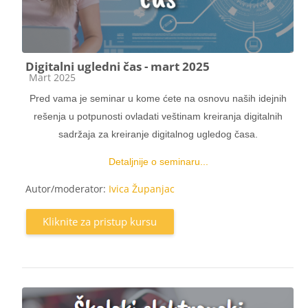
Digitalni ugledni čas - mart 2025
Kategorija kursa
Mart 2025
Pred vama je seminar u kome ćete na osnovu naših idejnih
rešenja u potpunosti ovladati veštinam kreiranja digitalnih
sadržaja za kreiranje digitalnog ugledog časa.
Detaljnije o seminaru...
Autor/moderator:
Ivica Županjac
Kliknite za pristup kursu