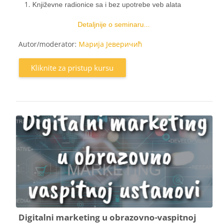
Književne radionice sa i bez upotrebe veb alata
Detaljnije o seminaru...
Autor/moderator:
Марија Јеверичић
Kliknite za pristup kursu
Digitalni marketing u obrazovno-vaspitnoj