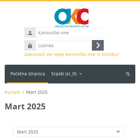
Idi na glavni sadržaj
Korisničko
ime
Lozinka
Prijava
Zaboravili ste svoje korisničko ime ili lozinku?
Početna stranica
Srpski ‎(sr_lt)‎
Pretraži
kurseve
Kursevi
Mart 2025
Mart 2025
Kategorije kurseva