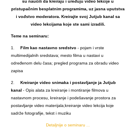
su naučili da kreiraju i uređuju video lekcije u
pristupačnim besplatnim programima, uz jasna uputstva
i vođstvo moderatora. Kreirajte svoj Jutjub kanal sa
video lekcijama koje ste sami izradili.
Teme na seminaru:
1.
Film
kao nastavno sredstvo
-
pojam i vrste
multimedijalnih sredstava; mesto filma u nastavi u
određenom delu časa; pregled programa za obradu video
zapisa
2.
Kreiranje video snimaka i postavljanje ja Jutjub
kanal
- Opis alata za kreiranje i montiranje filmova u
nastavnom procesu, kreiranje i podešavanje prostora za
postavljanje video materijala;kreiranje video lekcija koje
sadrže fotografije, tekst i muziku
Detaljnije o seminaru ...