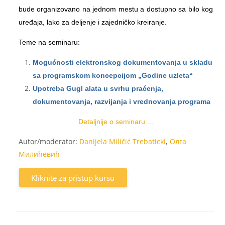
bude organizovano na jednom mestu a dostupno sa bilo kog
uređaja, lako za deljenje i zajedničko kreiranje.
Teme na seminaru:
Mogućnosti elektronskog dokumentovanja u skladu
sa programskom koncepcijom „Godine uzleta“
Upotreba Gugl alata u svrhu praćenja,
dokumentovanja, razvijanja i vrednovanja programa
Detaljnije o seminaru ...
Autor/moderator:
Danijela Miličić Trebaticki
,
Oлга
Mилићевић
Kliknite za pristup kursu