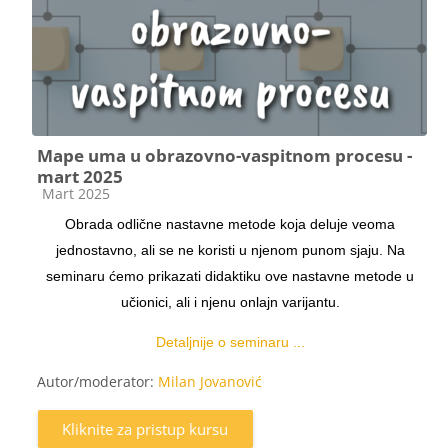
Mape uma u obrazovno-vaspitnom procesu -
mart 2025
Kategorija kursa
Mart 2025
Obrada odlične nastavne metode koja deluje veoma
jednostavno, ali se ne koristi u njenom punom sjaju. Na
seminaru ćemo prikazati didaktiku ove nastavne metode u
učionici, ali i njenu onlajn varijantu.
Detaljnije o seminaru ...
Autor/moderator:
Milan Jovanović
Kliknite za pristup kursu