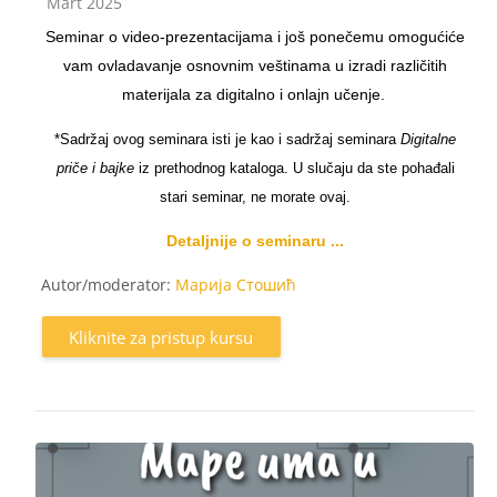
Kategorija kursa
Mart 2025
Seminar o video-prezentacijama i još ponečemu omogućiće
vam ovladavanje osnovnim veštinama u izradi različitih
materijala za digitalno i onlajn učenje.
*Sadržaj ovog seminara isti je kao i sadržaj seminara
Digitalne
priče i bajke
iz prethodnog kataloga. U slučaju da ste pohađali
stari seminar, ne morate ovaj.
Detaljnije o seminaru ...
Autor/moderator:
Марија Стошић
Kliknite za pristup kursu