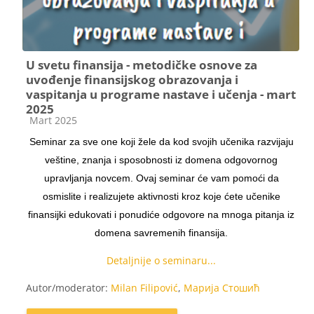
U svetu finansija - metodičke osnove za
uvođenje finansijskog obrazovanja i
vaspitanja u programe nastave i učenja - mart
2025
Kategorija kursa
Mart 2025
Seminar za sve one koji žele da kod svojih učenika razvijaju
veštine, znanja i sposobnosti iz domena odgovornog
upravljanja novcem. Ovaj seminar će vam pomoći da
osmislite i realizujete aktivnosti kroz koje ćete učenike
finansijki edukovati i ponudiće odgovore na mnoga pitanja iz
domena savremenih finansija.
Detaljnije o seminaru...
Autor/moderator:
Milan Filipović
,
Марија Стошић