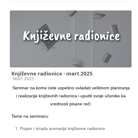
Književne radionice - mart 2025
Kategorija kursa
Mart 2025
Seminar na kome ćete uspešno ovladati veštinom planiranja
i realizacije književnih radionica i uputiti svoje učenike ka
vrednosti pisane reči.
Teme na seminaru:
Pojam i izrada scenarija književne radionice