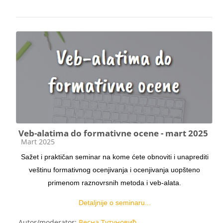
Veb-alatima do formativne ocene - mart 2025
Kategorija kursa
Mart 2025
Sažet i praktičan seminar na kome ćete obnoviti i unaprediti
veštinu formativnog ocenjivanja i ocenjivanja uopšteno
primenom raznovrsnih metoda i veb-alata.
Detaljnije o seminaru...
Autor/moderator:
Весна Тутуновић