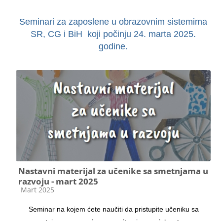
Seminari za zaposlene u obrazovnim sistemima
SR, CG i BiH koji počinju 24. marta 2025.
godine.
Nastavni materijal za učenike sa smetnjama u
razvoju - mart 2025
Kategorija kursa
Mart 2025
Seminar na kojem ćete naučiti da pristupite učeniku sa