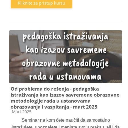
Kliknite za pristup kursu
Od problema do rešenja - pedagoška
istraživanja kao izazov savremene obrazovne
metodologije rada u ustanovama
obrazovanja i vaspitanja - mart 2025
Kategorija kursa
Mart 2025
Seminar na kom ćete naučiti da samostalno
istražujete, upoznajete i menjate svoju praksu, ali i da