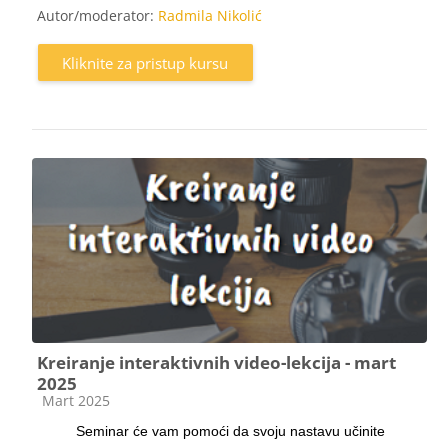
Autor/moderator:
Radmila Nikolić
Kliknite za pristup kursu
Kreiranje interaktivnih video-lekcija - mart
2025
Kategorija kursa
Mart 2025
Seminar će vam pomoći da svoju nastavu učinite