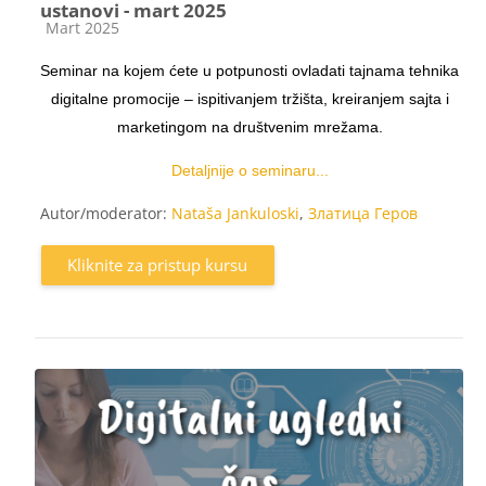
ustanovi - mart 2025
Kategorija kursa
Mart 2025
Seminar na kojem ćete u potpunosti ovladati tajnama tehnika
digitalne promocije – ispitivanjem tržišta, kreiranjem sajta i
marketingom na društvenim mrežama.
Detaljnije o seminaru...
Autor/moderator:
Nataša Jankuloski
,
Златица Геров
Kliknite za pristup kursu