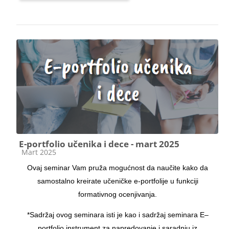
E-portfolio učenika i dece - mart 2025
Kategorija kursa
Mart 2025
Ovaj seminar Vam pruža mogućnost da naučite kako da
samostalno kreirate učeničke e-portfolije u funkciji
formativnog ocenjivanja.
*Sadržaj ovog seminara isti je kao i sadržaj seminara E–
portfolio instrument za napredovanje i saradnju iz