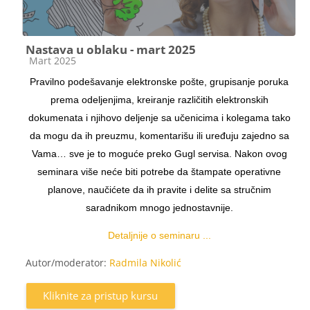
Nastava u oblaku - mart 2025
Kategorija kursa
Mart 2025
Pravilno podešavanje elektronske pošte, grupisanje poruka
prema odeljenjima, kreiranje različitih elektronskih
dokumenata i njihovo deljenje sa učenicima i kolegama tako
da mogu da ih preuzmu, komentarišu ili uređuju zajedno sa
Vama… sve je to moguće preko Gugl servisa. Nakon ovog
seminara više neće biti potrebe da štampate operativne
planove, naučićete da ih pravite i delite sa stručnim
saradnikom mnogo jednostavnije.
Detaljnije o seminaru ...
Autor/moderator:
Radmila Nikolić
Kliknite za pristup kursu