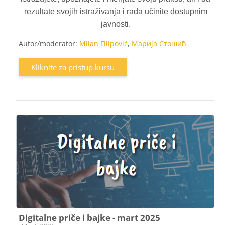
rezultate svojih istraživanja i rada učinite dostupnim
javnosti.
Autor/moderator:
Milan Filipović
,
Марија Стошић
Kliknite za pristup kursu
Digitalne priče i bajke - mart 2025