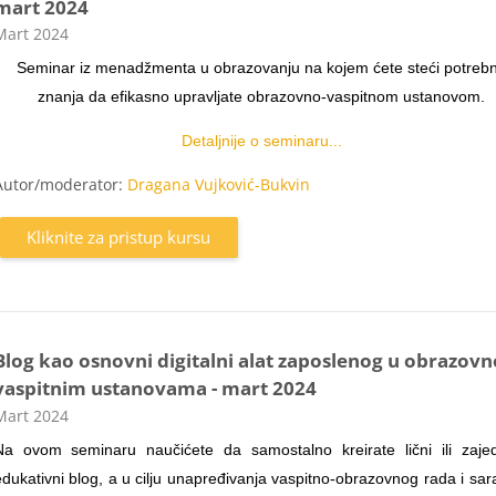
mart 2024
ategorija kursa
Mart 2024
Seminar iz menadžmenta u obrazovanju na kojem ćete steći potreb
znanja da efikasno upravljate obrazovno-vaspitnom ustanovom.
Detaljnije o seminaru...
Autor/moderator:
Dragana Vujković-Bukvin
Kliknite za pristup kursu
Blog kao osnovni digitalni alat zaposlenog u obrazovn
vaspitnim ustanovama - mart 2024
ategorija kursa
Mart 2024
Na ovom seminaru naučićete da samostalno kreirate lični ili zajed
edukativni blog, a u cilju unapređivanja vaspitno-obrazovnog rada i sar