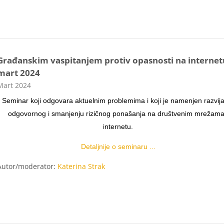
Građanskim vaspitanjem protiv opasnosti na internetu
mart 2024
ategorija kursa
Mart 2024
Seminar koji odgovara aktuelnim problemima i koji je namenjen razvij
odgovornog i smanjenju rizičnog ponašanja na društvenim mrežama
internetu.
Detaljnije o seminaru ...
Autor/moderator:
Katerina Strak