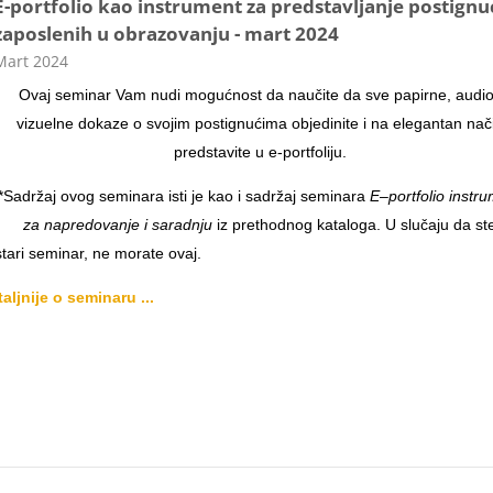
E-portfolio kao instrument za predstavljanje postignu
zaposlenih u obrazovanju - mart 2024
ategorija kursa
Mart 2024
Ovaj seminar Vam nudi mogućnost da naučite da sve papirne, audio
vizuelne dokaze o svojim postignućima objedinite i na elegantan nač
predstavite u e-portfoliju.
*Sadržaj ovog seminara isti je kao i sadržaj seminara
E–portfolio instr
za napredovanje i saradnju
iz prethodnog kataloga. U slučaju da st
tari seminar, ne morate ovaj.
aljnije o seminaru ...