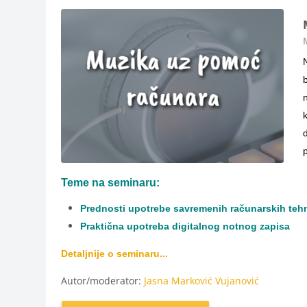
K
p
Teme na seminaru:
Prednosti upotrebe savremenih računarskih teh
Praktična upotreba digitalnog notnog zapisa
Detaljnije o seminaru...
Autor/moderator:
Jasna Marković Vujanović