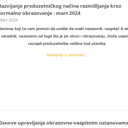
Razvijanje preduzetničkog načina razmišljanja kroz
formalno obrazovanje - mart 2024
ategorija kursa
Mart 2024
Seminar koji će vam pomoći da uvidite da svaki nastavnik, vaspitač ili st
saradnik, nezavisno od toga šta je po struci i obrazovanju, može usp
razvijati preduzetničke veštine kod učenika.
Detaljnije o seminaru...
Osnove upravljanja obrazovno-vaspitnim ustanovama