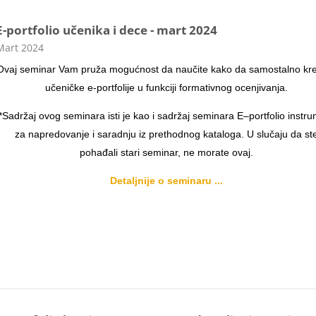
E-portfolio učenika i dece - mart 2024
ategorija kursa
Mart 2024
Ovaj seminar Vam pruža mogućnost da naučite kako da samostalno kre
učeničke e-portfolije u funkciji formativnog ocenjivanja.
*Sadržaj ovog seminara isti je kao i sadržaj seminara E–portfolio instr
za napredovanje i saradnju iz prethodnog kataloga. U slučaju da st
pohađali stari seminar, ne morate ovaj.
Detaljnije o seminaru ...