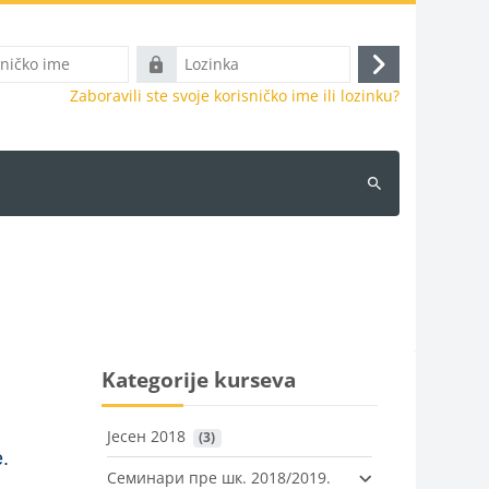
Lozinka
Prijava
Zaboravili ste svoje korisničko ime ili lozinku?
Pretraži
kurseve
Kategorije kurseva
Јесен 2018
 (3)
.
Семинари пре шк. 2018/2019.