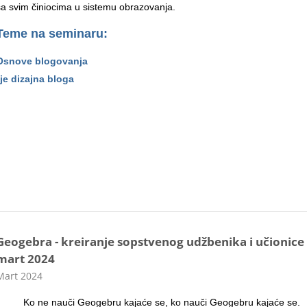
sa svim činiocima u sistemu obrazovanja.
Teme na seminaru:
Osnove blogovanja
je dizajna bloga
Geogebra - kreiranje sopstvenog udžbenika i učionice 
mart 2024
ategorija kursa
Mart 2024
Ko ne nauči Geogebru kajaće se, ko nauči Geogebru kajaće se.