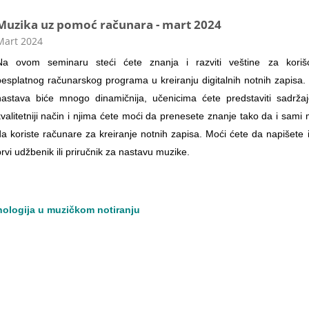
Muzika uz pomoć računara - mart 2024
ategorija kursa
Mart 2024
Na ovom seminaru steći ćete znanja i razviti veštine za koriš
besplatnog računarskog programa u kreiranju digitalnih notnih zapisa.
nastava biće mnogo dinamičnija, učenicima ćete predstaviti sadrža
kvalitetniji način i njima ćete moći da prenesete znanje tako da i sami
da koriste računare za kreiranje notnih zapisa. Moći ćete da napišete i
rvi udžbenik ili priručnik za nastavu muzike.
nologija u muzičkom notiranju