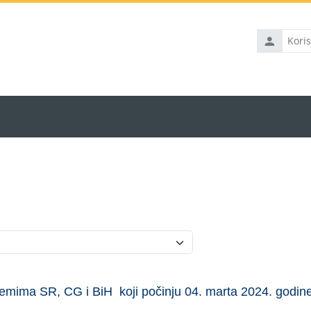
Korisničko
ime
Kategorije kurseva
emima SR, CG i BiH koji počinju 04. marta 2024. godine