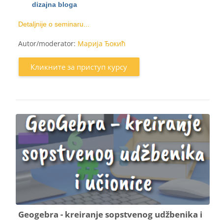
dizajna bloga
Detaljnije o seminaru...
Autor/moderator:
Марија Ђокић
Кликните за приступ курсу
Geogebra - kreiranje sopstvenog udžbenika i