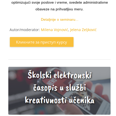
optimizujući svoje poslove i vreme, svedete administrativne
obaveze na prihvatljivu meru.
Detaljnije o seminaru...
Autor/moderator:
Milena Vojnović
,
Jelena Zeljković
Кликните за приступ курсу