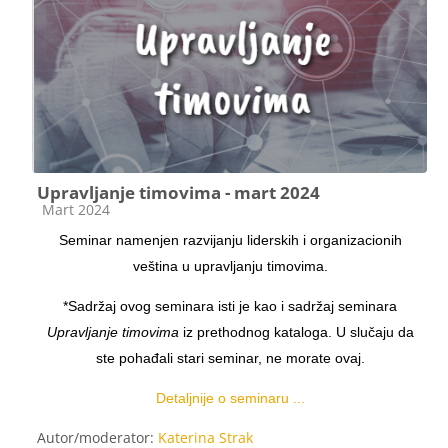
Upravljanje timovima - mart 2024
Категорија курса
Mart 2024
Seminar namenjen razvijanju liderskih i organizacionih
veština u upravljanju timovima.
*Sadržaj ovog seminara isti je kao i sadržaj seminara
Upravljanje timovima
iz prethodnog kataloga. U slučaju da
ste pohađali stari seminar, ne morate ovaj.
Detaljnije o seminaru ...
Autor/moderator:
Katerina Strak