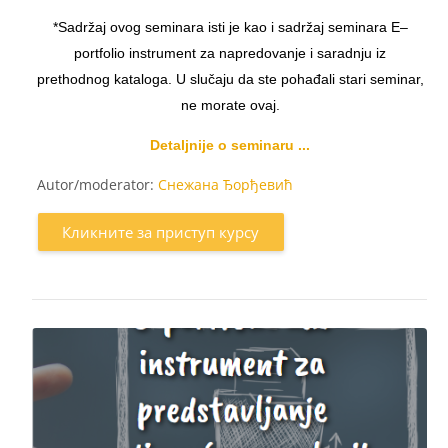
*Sadržaj ovog seminara isti je kao i sadržaj seminara E–
portfolio instrument za napredovanje i saradnju iz
prethodnog kataloga. U slučaju da ste pohađali stari seminar,
ne morate ovaj.
Detaljnije o seminaru ...
Autor/moderator:
Снежана Ђорђевић
Кликните за приступ курсу