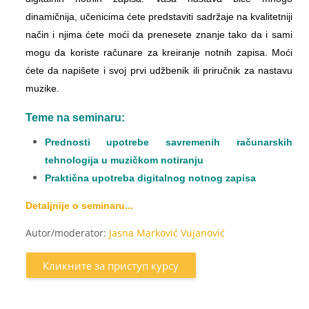
dinamičnija, učenicima ćete predstaviti sadržaje na kvalitetniji
način i njima ćete moći da prenesete znanje tako da i sami
mogu da koriste računare za kreiranje notnih zapisa. Moći
ćete da napišete i svoj prvi udžbenik ili priručnik za nastavu
muzike.
Teme na seminaru:
Prednosti upotrebe savremenih računarskih
tehnologija u muzičkom notiranju
Praktična upotreba digitalnog notnog zapisa
Detaljnije o seminaru...
Autor/moderator:
Jasna Marković Vujanović
Кликните за приступ курсу