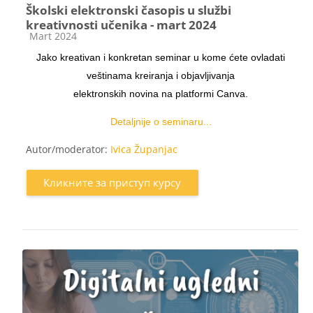
Školski elektronski časopis u službi
kreativnosti učenika - mart 2024
Категорија курса
Mart 2024
Jako kreativan i konkretan seminar u kome ćete ovladati
veštinama kreiranja i objavljivanja
elektronskih novina na platformi Canva.
Detaljnije o seminaru...
Autor/moderator:
Ivica Županjac
Кликните за приступ курсу