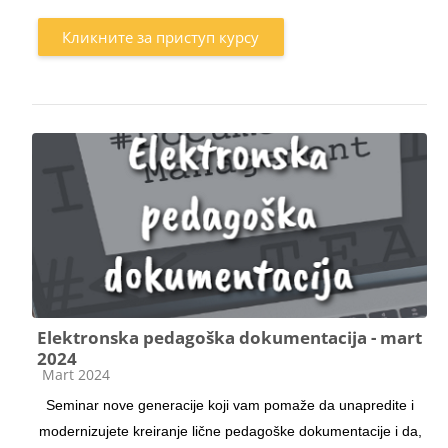
Кликните за приступ курсу
Elektronska pedagoška dokumentacija - mart
2024
Категорија курса
Mart 2024
Seminar nove generacije koji vam pomaže da unapredite i
modernizujete kreiranje lične pedagoške dokumentacije i da,