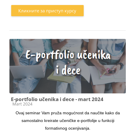
Кликните за приступ курсу
E-portfolio učenika i dece - mart 2024
Категорија курса
Mart 2024
Ovaj seminar Vam pruža mogućnost da naučite kako da
samostalno kreirate učeničke e-portfolije u funkciji
formativnog ocenjivanja.