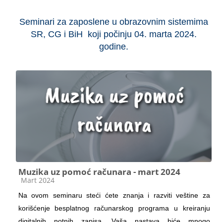
Seminari za zaposlene u obrazovnim sistemima
SR, CG i BiH koji počinju 04. marta 2024.
godine.
Muzika uz pomoć računara - mart 2024
Категорија курса
Mart 2024
Na ovom seminaru steći ćete znanja i razviti veštine za
korišćenje besplatnog računarskog programa u kreiranju
digitalnih notnih zapisa. Vaša nastava biće mnogo