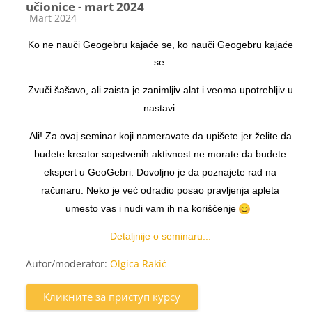
učionice - mart 2024
Категорија курса
Mart 2024
Ko ne nauči Geogebru kajaće se, ko nauči Geogebru kajaće
se.
Zvuči šašavo, ali zaista je zanimljiv alat i veoma upotrebljiv u
nastavi.
Ali! Za ovaj seminar koji nameravate da upišete jer želite da
budete kreator sopstvenih aktivnost ne morate da budete
ekspert u GeoGebri. Dovoljno je da poznajete rad na
računaru. Neko je već odradio posao pravljenja apleta
umesto vas i nudi vam ih na korišćenje
Detaljnije o seminaru...
Autor/moderator:
Olgica Rakić
Кликните за приступ курсу