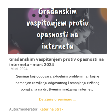
Građanskim vaspitanjem protiv opasnosti na
internetu - mart 2024
Категорија курса
Mart 2024
Seminar koji odgovara aktuelnim problemima i koji je
namenjen razvijanju odgovornog i smanjenju rizičnog
ponašanja na društvenim mrežama i internetu.
Detaljnije o seminaru ...
Autor/moderator:
Katerina Strak