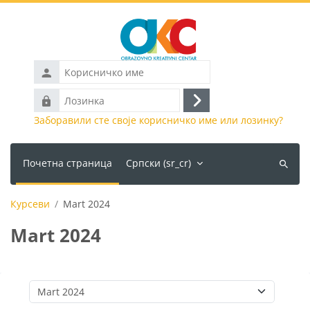
Иди на главни садржај
Корисничко
име
Лозинка
Пријава
Заборавили сте своје корисничко име или лозинку?
Почетна страница
Српски ‎(sr_cr)‎
Претра
курсеве
Курсеви
Mart 2024
Mart 2024
Категорије курсева