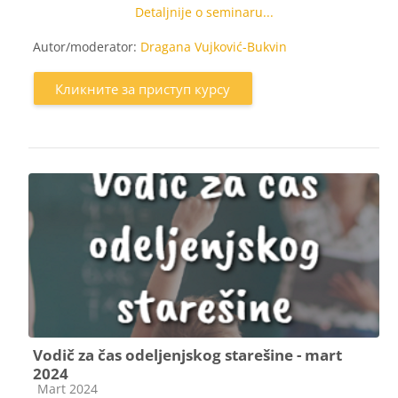
Detaljnije o seminaru...
Autor/moderator:
Dragana Vujković-Bukvin
Кликните за приступ курсу
Vodič za čas odeljenjskog starešine - mart
2024
Категорија курса
Mart 2024