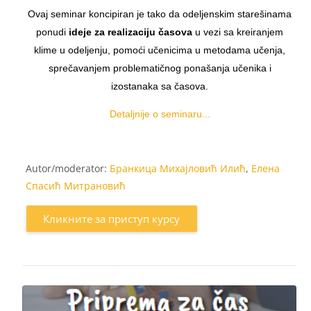
Ovaj seminar koncipiran je tako da odeljenskim starešinama
ponudi
ideje za realizaciju časova
u vezi sa kreiranjem
klime u odeljenju, pomoći učenicima u metodama učenja,
sprečavanjem problematičnog ponašanja učenika i
izostanaka sa časova.
Detaljnije o seminaru...
Autor/moderator:
Бранкица Михајловић Илић
,
Елена
Спасић Митрановић
Кликните за приступ курсу