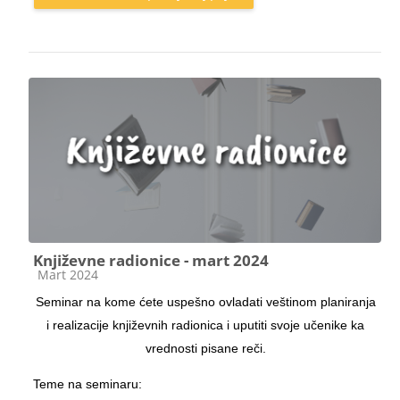
Književne radionice - mart 2024
Категорија курса
Mart 2024
Seminar na kome ćete uspešno ovladati veštinom planiranja
i realizacije književnih radionica i uputiti svoje učenike ka
vrednosti pisane reči.
Teme na seminaru: