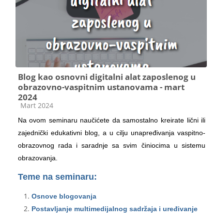
Blog kao osnovni digitalni alat zaposlenog u
obrazovno-vaspitnim ustanovama - mart
2024
Категорија курса
Mart 2024
Na ovom seminaru naučićete da samostalno kreirate lični ili
zajednički edukativni blog, a u cilju unapređivanja vaspitno-
obrazovnog rada i saradnje sa svim činiocima u sistemu
obrazovanja.
Teme na seminaru:
Osnove blogovanja
Postavljanje multimedijalnog sadržaja i uređivanje