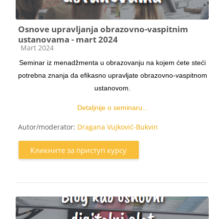
Osnove upravljanja obrazovno-vaspitnim
ustanovama - mart 2024
Категорија курса
Mart 2024
Seminar iz menadžmenta u obrazovanju na kojem ćete steći
potrebna znanja da efikasno upravljate obrazovno-vaspitnom
ustanovom.
Detaljnije o seminaru...
Autor/moderator:
Dragana Vujković-Bukvin
Кликните за приступ курсу