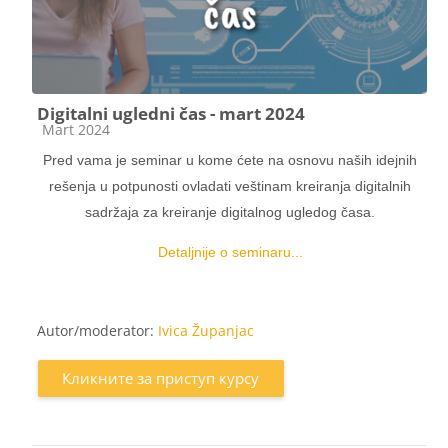
Digitalni ugledni čas - mart 2024
Категорија курса
Mart 2024
Pred vama je seminar u kome ćete na osnovu naših idejnih
rešenja u potpunosti ovladati veštinam kreiranja digitalnih
sadržaja za kreiranje digitalnog ugledog časa.
Detaljnije o seminaru...
Autor/moderator:
Ivica Županjac
Кликните за приступ курсу