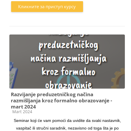
Кликните за приступ курсу
Razvijanje preduzetničkog načina
razmišljanja kroz formalno obrazovanje -
mart 2024
Категорија курса
Mart 2024
Seminar koji će vam pomoći da uvidite da svaki nastavnik,
vaspitač ili stručni saradnik, nezavisno od toga šta je po