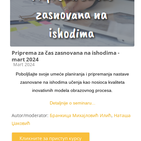
Priprema za čas zasnovana na ishodima -
mart 2024
Категорија курса
Mart 2024
Poboljšajte svoje umeće planiranja i pripremanja nastave
zasnovane na ishodima učenja kao nosioca kvaliteta
inovativnih modela obrazovnog procesa.
Detaljnije o seminaru...
Autor/moderator:
Бранкица Михајловић Илић
,
Наташа
Џаковић
Кликните за приступ курсу