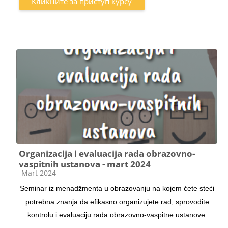
Кликните за приступ курсу
Organizacija i evaluacija rada obrazovno-
vaspitnih ustanova - mart 2024
Категорија курса
Mart 2024
Seminar iz menadžmenta u obrazovanju na kojem ćete steći
potrebna znanja da efikasno organizujete rad, sprovodite
kontrolu i evaluaciju rada obrazovno-vaspitne ustanove.