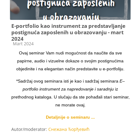
E-portfolio kao instrument za predstavljanje
postignuća zaposlenih u obrazovanju - mart
2024
Категорија курса
Mart 2024
Ovaj seminar Vam nudi mogućnost da naučite da sve
papirne, audio i vizuelne dokaze o svojim postignućima
objedinite i na elegantan način predstavite u e-portfoliju.
*Sadržaj ovog seminara isti je kao i sadržaj seminara
E–
portfolio instrument za napredovanje i saradnju
iz
prethodnog kataloga. U slučaju da ste pohađali stari seminar,
ne morate ovaj.
Detaljnije o seminaru ...
Autor/moderator:
Снежана Ђорђевић