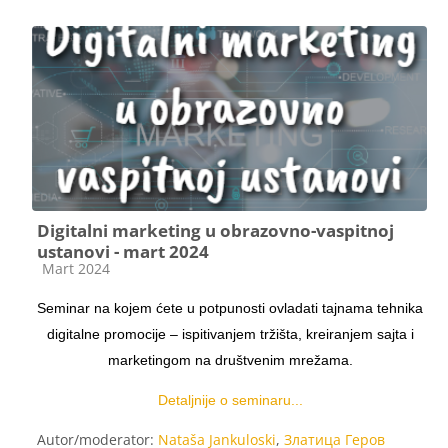
Digitalni marketing u obrazovno-vaspitnoj
ustanovi - mart 2024
Категорија курса
Mart 2024
Seminar na kojem ćete u potpunosti ovladati tajnama tehnika
digitalne promocije – ispitivanjem tržišta, kreiranjem sajta i
marketingom na društvenim mrežama.
Detaljnije o seminaru...
Autor/moderator:
Nataša Jankuloski
,
Златица Геров