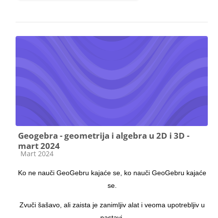
Geogebra - geometrija i algebra u 2D i 3D -
mart 2024
Категорија курса
Mart 2024
Ko ne nauči GeoGebru kajaće se, ko nauči GeoGebru kajaće
se.
Zvuči šašavo, ali zaista je zanimljiv alat i veoma upotrebljiv u
nastavi.