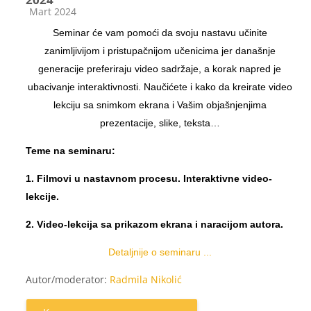
Категорија курса
Mart 2024
Seminar će vam pomoći da svoju nastavu učinite
zanimljivijom i pristupačnijom učenicima jer današnje
generacije preferiraju video sadržaje, a korak napred je
ubacivanje interaktivnosti. Naučićete i kako da kreirate video
lekciju sa snimkom ekrana i Vašim objašnjenjima
prezentacije, slike, teksta…
Teme na seminaru:
1. Filmovi u nastavnom procesu. Interaktivne video-
lekcije.
2. Video-lekcija sa prikazom ekrana i naracijom autora.
Detaljnije o seminaru ...
Autor/moderator:
Radmila Nikolić