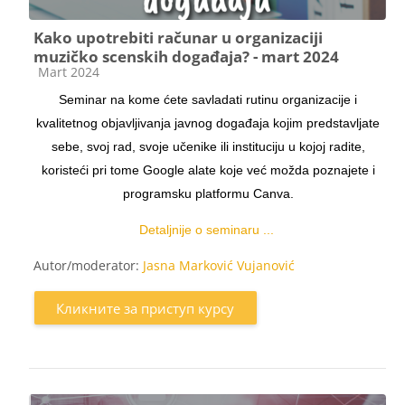
Kako upotrebiti računar u organizaciji
muzičko scenskih događaja? - mart 2024
Категорија курса
Mart 2024
Seminar na kome ćete savladati rutinu organizacije i
kvalitetnog objavljivanja javnog događaja kojim predstavljate
sebe, svoj rad, svoje učenike ili instituciju u kojoj radite,
koristeći pri tome Google alate koje već možda poznajete i
programsku platformu Canva.
Detaljnije o seminaru ...
Autor/moderator:
Jasna Marković Vujanović
Кликните за приступ курсу