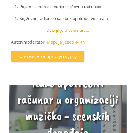
Pojam i izrada scenarija književne radionice
Književne radionice sa i bez upotrebe veb alata
Detaljnije o seminaru...
Autor/moderator:
Марија Јеверичић
Кликните за приступ курсу