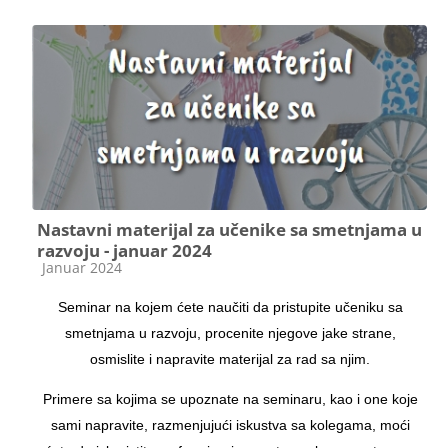
Nastavni materijal za učenike sa smetnjama u
razvoju - januar 2024
Course category
Januar 2024
Seminar na kojem ćete naučiti da pristupite učeniku sa
smetnjama u razvoju, procenite njegove jake strane,
osmislite i napravite materijal za rad sa njim.
Primere sa kojima se upoznate na seminaru, kao i one koje
sami napravite, razmenjujući iskustva sa kolegama, moći