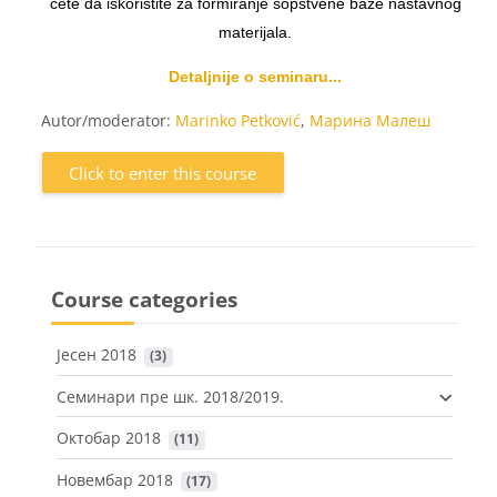
ćete da iskoristite za formiranje sopstvene baze nastavnog
materijala.
Detaljnije o seminaru...
Autor/moderator:
Marinko Petković
,
Марина Малеш
Click to enter this course
Course categories
Јесен 2018
 (3)
Семинари пре шк. 2018/2019.
Октобар 2018
 (11)
Новембар 2018
 (17)