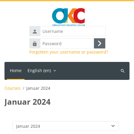
Skip to main content
Username
Password
Log
Forgotten your username or password?
in
Home
English ‎(en)‎
Search
courses
Courses
Januar 2024
Januar 2024
Course categories