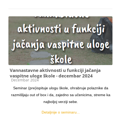
Vannastavne aktivnosti u funkciji jačanja
vaspitne uloge škole - decembar 2024
Kategorija kursa
Decembar 2024
Seminar (pre)ispituje ulogu škole, ohrabruje polaznike da
razmišljaju out of box i da, zajedno sa učenicima, streme ka
najboljoj verziji sebe.
Detaljnije o seminaru...