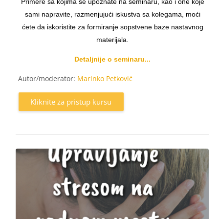
Primere sa kojima se upoznate na seminaru, kao i one koje
sami napravite, razmenjujući iskustva sa kolegama, moći
ćete da iskoristite za formiranje sopstvene baze nastavnog
materijala.
Detaljnije o seminaru...
Autor/moderator:
Marinko Petković
Kliknite za pristup kursu