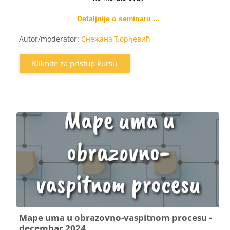
Detaljnije o seminaru ...
Autor/moderator:
Снежана Ђорђевић
Kliknite za pristup kursu
Mape uma u obrazovno-vaspitnom procesu -
decembar 2024