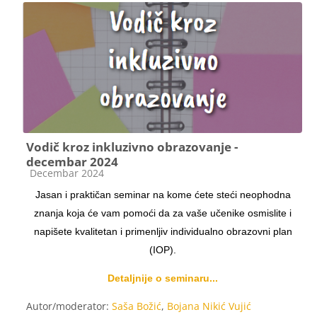
Vodič kroz inkluzivno obrazovanje -
decembar 2024
Kategorija kursa
Decembar 2024
Jasan i praktičan seminar na kome ćete steći neophodna
znanja koja će vam pomoći da za vaše učenike osmislite i
napišete kvalitetan i primenljiv individualno obrazovni plan
(IOP).
Detaljnije o seminaru...
Autor/moderator:
Saša Božić
,
Bojana Nikić Vujić