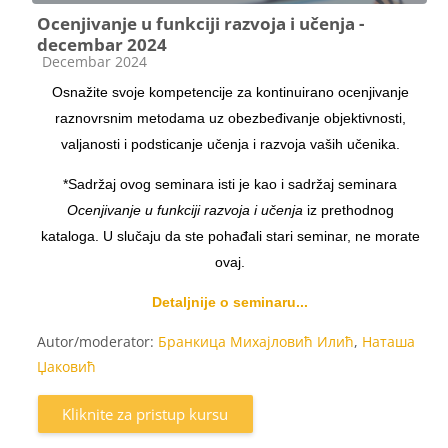
Ocenjivanje u funkciji razvoja i učenja -
decembar 2024
Kategorija kursa
Decembar 2024
Osnažite svoje kompetencije za kontinuirano ocenjivanje
raznovrsnim metodama uz obezbeđivanje objektivnosti,
valjanosti i podsticanje učenja i razvoja vaših učenika.
*Sadržaj ovog seminara isti je kao i sadržaj seminara
Ocenjivanje u funkciji razvoja i učenja
iz prethodnog
kataloga. U slučaju da ste pohađali stari seminar, ne morate
ovaj.
Detaljnije o seminaru...
Autor/moderator:
Бранкица Михајловић Илић
,
Наташа
Џаковић
Kliknite za pristup kursu