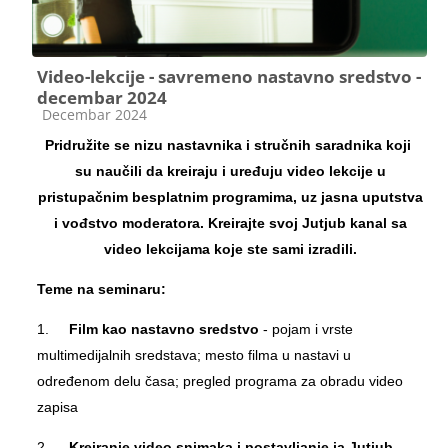
Video-lekcije - savremeno nastavno sredstvo -
decembar 2024
Kategorija kursa
Decembar 2024
Pridružite se nizu nastavnika i stručnih saradnika koji
su naučili da kreiraju i uređuju video lekcije u
pristupačnim besplatnim programima, uz jasna uputstva
i vođstvo moderatora. Kreirajte svoj Jutjub kanal sa
video lekcijama koje ste sami izradili.
Teme na seminaru:
1.
Film
kao nastavno sredstvo
-
pojam i vrste
multimedijalnih sredstava; mesto filma u nastavi u
određenom delu časa; pregled programa za obradu video
zapisa
2.
Kreiranje video snimaka i postavljanje ja Jutjub