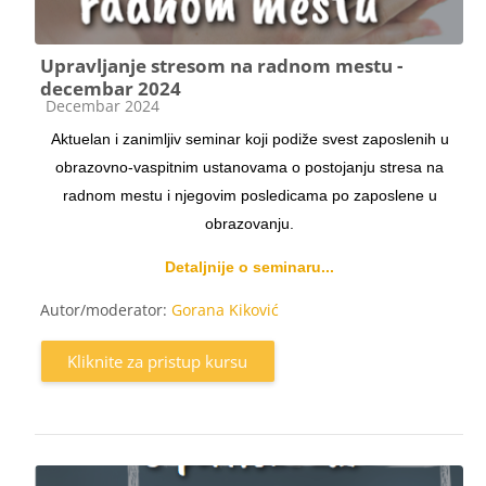
Upravljanje stresom na radnom mestu -
decembar 2024
Kategorija kursa
Decembar 2024
Aktuelan i zanimljiv seminar koji podiže svest zaposlenih u
obrazovno-vaspitnim ustanovama o postojanju stresa na
radnom mestu i njegovim posledicama po zaposlene u
obrazovanju.
Detaljnije o seminaru...
Autor/moderator:
Gorana Kiković
Kliknite za pristup kursu