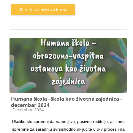
Kliknite za pristup kursu
Humana škola - škola kao životna zajednica -
decembar 2024
Kategorija kursa
Decembar 2024
Ukoliko ste spremni da nametljive, pasivne roditelje, ali i one
spremne za saradnju svrsishodno uključite u o-v proces i da