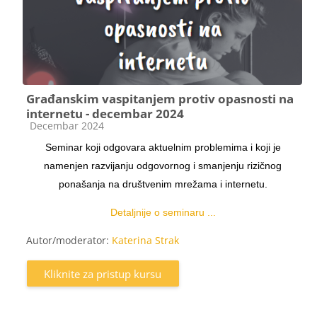
Građanskim vaspitanjem protiv opasnosti na
internetu - decembar 2024
Kategorija kursa
Decembar 2024
Seminar koji odgovara aktuelnim problemima i koji je
namenjen razvijanju odgovornog i smanjenju rizičnog
ponašanja na društvenim mrežama i internetu.
Detaljnije o seminaru ...
Autor/moderator:
Katerina Strak
Kliknite za pristup kursu