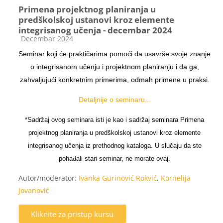
Primena projektnog planiranja u
predškolskoj ustanovi kroz elemente
integrisanog učenja - decembar 2024
Kategorija kursa
Decembar 2024
Seminar koji će praktičarima pomoći da usavrše svoje znanje
o integrisanom učenju i projektnom planiranju i da ga,
zahvaljujući konkretnim primerima, odmah primene u praksi.
Detaljnije o seminaru...
*Sadržaj ovog seminara isti je kao i sadržaj seminara Primena
projektnog planiranja u predškolskoj ustanovi kroz elemente
integrisanog učenja iz prethodnog kataloga. U slučaju da ste
pohađali stari seminar, ne morate ovaj.
Autor/moderator:
Ivanka Gurinović Rokvić
,
Kornelija
Jovanović
Kliknite za pristup kursu