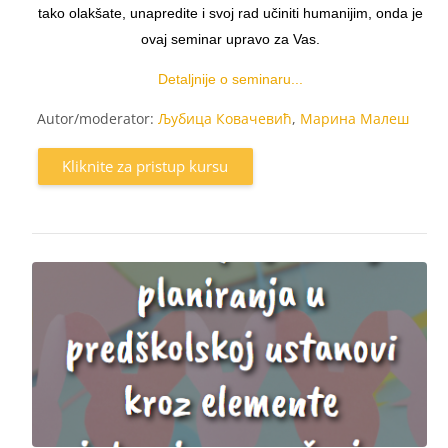
tako olakšate, unapredite i svoj rad učiniti humanijim, onda je
ovaj seminar upravo za Vas.
Detaljnije o seminaru...
Autor/moderator:
Љубица Ковачевић
,
Марина Малеш
Kliknite za pristup kursu