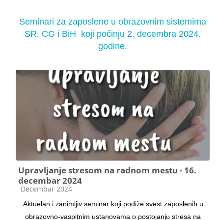
Seminari za zaposlene u obrazovnim sistemima
SR, CG i BiH koji počinju 2. decembra 2024.
godine.
Upravljanje stresom na radnom mestu - 16.
decembar 2024
Kategorija kursa
Decembar 2024
Aktuelan i zanimljiv seminar koji podiže svest zaposlenih u
obrazovno-vaspitnim ustanovama o postojanju stresa na