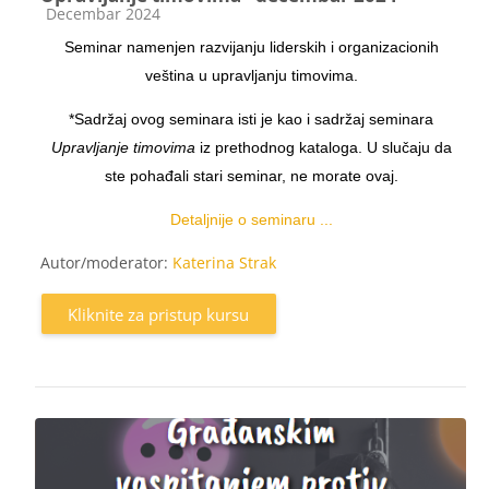
Kategorija kursa
Decembar 2024
Seminar namenjen razvijanju liderskih i organizacionih
veština u upravljanju timovima.
*Sadržaj ovog seminara isti je kao i sadržaj seminara
Upravljanje timovima
iz prethodnog kataloga. U slučaju da
ste pohađali stari seminar, ne morate ovaj.
Detaljnije o seminaru ...
Autor/moderator:
Katerina Strak
Kliknite za pristup kursu