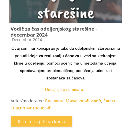
Vodič za čas odeljenjskog starešine -
decembar 2024
Kategorija kursa
Decembar 2024
Ovaj seminar koncipiran je tako da odeljenskim starešinama
ponudi
ideje za realizaciju časova
u vezi sa kreiranjem
klime u odeljenju, pomoći učenicima u metodama učenja,
sprečavanjem problematičnog ponašanja učenika i
izostanaka sa časova.
Detaljnije o seminaru...
Autor/moderator:
Бранкица Михајловић Илић
,
Елена
Спасић Митрановић
Kliknite za pristup kursu