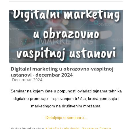
Digitalni marketing u obrazovno-vaspitnoj
ustanovi - decembar 2024
Kategorija kursa
Decembar 2024
Seminar na kojem ćete u potpunosti ovladati tajnama tehnika
digitalne promocije – ispitivanjem tržišta, kreiranjem sajta i
marketingom na društvenim mrežama.
Detaljnije o seminaru...
Autor/moderator:
Nataša Jankuloski
,
Златица Геров