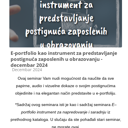
E-portfolio kao instrument za predstavljanje
postignuća zaposlenih u obrazovanju -
decembar 2024
Kategorija kursa
Decembar 2024
Ovaj seminar Vam nudi mogućnost da naučite da sve
papirne, audio i vizuelne dokaze o svojim postignućima
objedinite i na elegantan način predstavite u e-portfoliju.
*Sadržaj ovog seminara isti je kao i sadržaj seminara
E–
portfolio instrument za napredovanje i saradnju
iz
prethodnog kataloga. U slučaju da ste pohađali stari seminar,
ne morate ovaj.