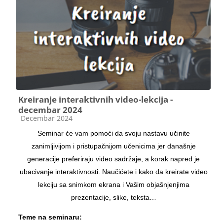
Kreiranje interaktivnih video-lekcija -
decembar 2024
Kategorija kursa
Decembar 2024
Seminar će vam pomoći da svoju nastavu učinite
zanimljivijom i pristupačnijom učenicima jer današnje
generacije preferiraju video sadržaje, a korak napred je
ubacivanje interaktivnosti. Naučićete i kako da kreirate video
lekciju sa snimkom ekrana i Vašim objašnjenjima
prezentacije, slike, teksta…
Teme na seminaru: