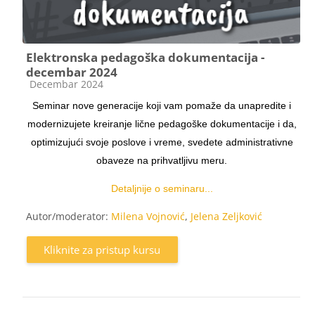
Elektronska pedagoška dokumentacija -
decembar 2024
Kategorija kursa
Decembar 2024
Seminar nove generacije koji vam pomaže da unapredite i
modernizujete kreiranje lične pedagoške dokumentacije i da,
optimizujući svoje poslove i vreme, svedete administrativne
obaveze na prihvatljivu meru.
Detaljnije o seminaru...
Autor/moderator:
Milena Vojnović
,
Jelena Zeljković
Kliknite za pristup kursu