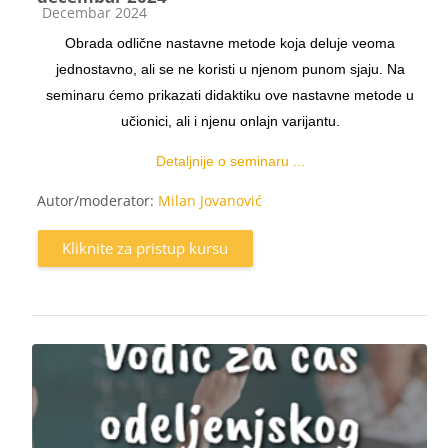
Kategorija kursa
Decembar 2024
Obrada odlične nastavne metode koja deluje veoma
jednostavno, ali se ne koristi u njenom punom sjaju. Na
seminaru ćemo prikazati didaktiku ove nastavne metode u
učionici, ali i njenu onlajn varijantu.
Detaljnije o seminaru ...
Autor/moderator:
Milan Jovanović
Kliknite za pristup kursu