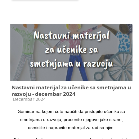
Nastavni materijal za učenike sa smetnjama u
razvoju - decembar 2024
Kategorija kursa
Decembar 2024
Seminar na kojem ćete naučiti da pristupite učeniku sa
smetnjama u razvoju, procenite njegove jake strane,
osmislite i napravite materijal za rad sa njim.