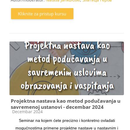
Kliknite za pristup kursu
Projektna nastava kao metod podučavanja u
savremenoj ustanovi - decembar 2024
Kategorija kursa
Decembar 2024
Seminar na kojem ćete precizno i konkretno ovladati
mogućnostima primene projektne nastave u nastavnim i