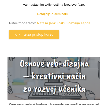
vannastavnim aktivnostima kroz sve faze.
Detaljnije o seminaru...
Autor/moderator:
Nataša Jankuloski
,
Златица Геров
Kliknite za pristup kursu
Osnove veb-dizajna - kreativan način za razvoj