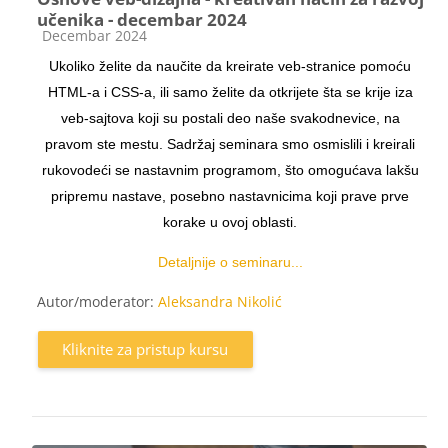
učenika - decembar 2024
Kategorija kursa
Decembar 2024
Ukoliko želite da naučite da kreirate veb-stranice pomoću
HTML-a i CSS-a, ili samo želite da otkrijete šta se krije iza
veb-sajtova koji su postali deo naše svakodnevice, na
pravom ste mestu. Sadržaj seminara smo osmislili i kreirali
rukovodeći se nastavnim programom, što omogućava lakšu
pripremu nastave, posebno nastavnicima koji prave prve
korake u ovoj oblasti.
Detaljnije o seminaru...
Autor/moderator:
Aleksandra Nikolić
Kliknite za pristup kursu