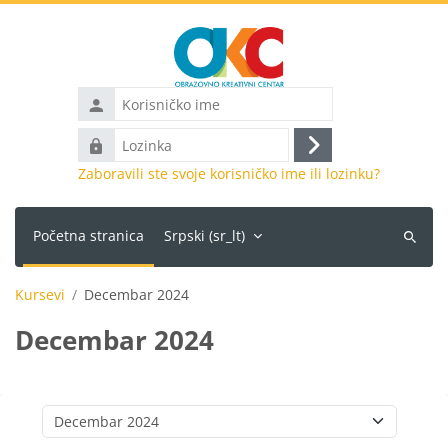
Idi na glavni sadržaj
Korisničko
ime
Lozinka
Prijava
Zaboravili ste svoje korisničko ime ili lozinku?
Početna stranica
Srpski ‎(sr_lt)‎
Pretraži
kurseve
Kursevi
Decembar 2024
Decembar 2024
Kategorije kurseva