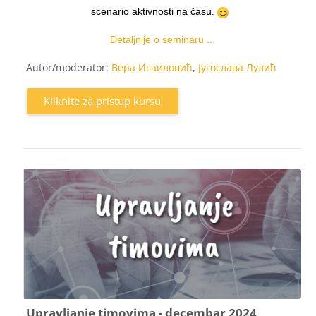
scenario aktivnosti na času.
Detaljnije o seminaru ...
Autor/moderator:
Вера Исаиловић
,
Југослава Лулић
Kliknite za pristup kursu
Upravljanje timovima - decembar 2024