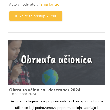
Autor/moderator:
Tanja Jovičić
Kliknite za pristup kursu
Obrnuta učionica - decembar 2024
Kategorija kursa
Decembar 2024
Seminar na kojem ćete potpuno ovladati konceptom obrnute
učionice koji podrazumeva pripremu onlajn sadržaja i