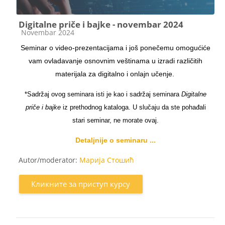
Digitalne priče i bajke - novembar 2024
Категорија курса
Novembar 2024
Seminar o video-prezentacijama i još ponečemu omogućiće
vam ovladavanje osnovnim veštinama u izradi različitih
materijala za digitalno i onlajn učenje.
*Sadržaj ovog seminara isti je kao i sadržaj seminara
Digitalne
priče i bajke
iz prethodnog kataloga. U slučaju da ste pohađali
stari seminar, ne morate ovaj.
Detaljnije o seminaru ...
Autor/moderator:
Марија Стошић
Кликните за приступ курсу