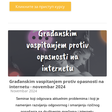
Кликните за приступ курсу
Građanskim vaspitanjem protiv opasnosti na
internetu - novembar 2024
Категорија курса
Novembar 2024
Seminar koji odgovara aktuelnim problemima i koji je
namenjen razvijanju odgovornog i smanjenju rizičnog
ponašanja na društvenim mrežama i internetu.