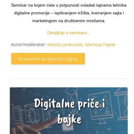
Seminar na kojem ćete u potpunosti ovladati tajnama tehnika
digitalne promocije – ispitivanjem tržišta, kreiranjem sajta i
marketingom na društvenim mrežama.
Detaljnije o seminaru...
Autor/moderator:
Nataša Jankuloski
,
Златица Геров
Кликните за приступ курсу