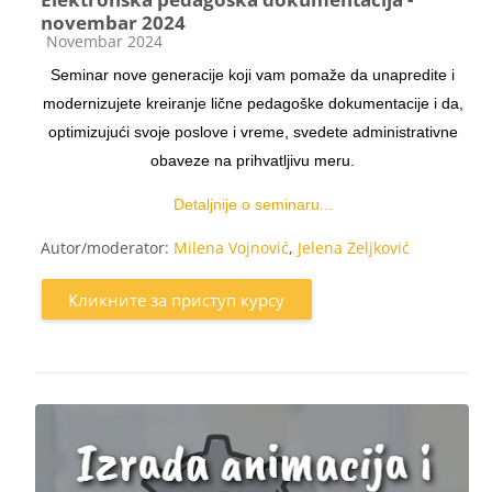
novembar 2024
Категорија курса
Novembar 2024
Seminar nove generacije koji vam pomaže da unapredite i
modernizujete kreiranje lične pedagoške dokumentacije i da,
optimizujući svoje poslove i vreme, svedete administrativne
obaveze na prihvatljivu meru.
Detaljnije o seminaru...
Autor/moderator:
Milena Vojnović
,
Jelena Zeljković
Кликните за приступ курсу