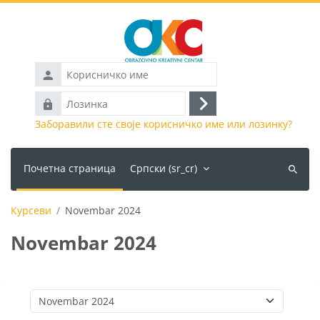
Иди на главни садржај
Корисничко
име
Лозинка
Пријава
Заборавили сте своје корисничко име или лозинку?
Почетна страница
Српски ‎(sr_cr)‎
Претра
курсеве
Курсеви
Novembar 2024
Novembar 2024
Категорије курсева