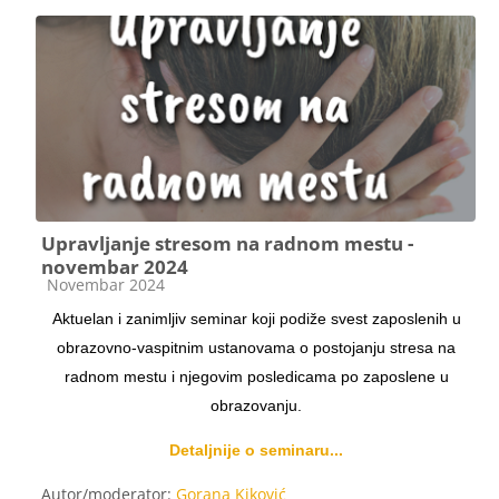
Upravljanje stresom na radnom mestu -
novembar 2024
Категорија курса
Novembar 2024
Aktuelan i zanimljiv seminar koji podiže svest zaposlenih u
obrazovno-vaspitnim ustanovama o postojanju stresa na
radnom mestu i njegovim posledicama po zaposlene u
obrazovanju.
Detaljnije o seminaru...
Autor/moderator:
Gorana Kiković