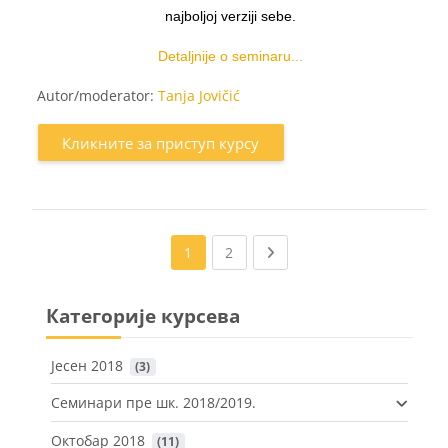
najboljoj verziji sebe.
Detaljnije o seminaru...
Autor/moderator:
Tanja Jovičić
Кликните за приступ курсу
(current)
Next page
1
2
Категорије курсева
Јесен 2018
 (3)
Семинари пре шк. 2018/2019.
Октобар 2018
 (11)