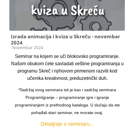
Izrada animacija i kviza u Skreču - novembar
2024
Категорија курса
Novembar 2024
Seminar na kojem se uči blokovsko programiranje.
Našom obukom ćete savladati veštine programiranja u
programu Skreč i njihovom primenom razviti kod
učenika kreativnost, preduzetnički duh.
*Sadržaj ovog seminara isti je kao i sadržaj seminara
ProgramIgranje – programiranje igre i igranje
programiranjem iz prethodnog kataloga. U slučaju da ste
pohađali stari seminar, ne morate ovaj.
Detaljnije o seminaru...