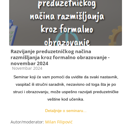
Razvijanje preduzetničkog načina
razmišljanja kroz formalno obrazovanje -
novembar 2024
Категорија курса
Novembar 2024
Seminar koji će vam pomoći da uvidite da svaki nastavnik,
vaspitač ili stručni saradnik, nezavisno od toga šta je po
struci i obrazovanju, može uspešno razvijati preduzetničke
veštine kod učenika.
Detaljnije o seminaru...
Autor/moderator:
Milan Filipović