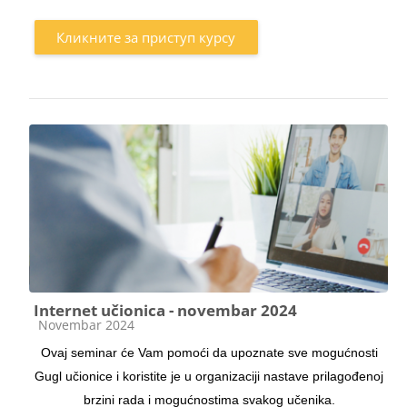
Кликните за приступ курсу
Internet učionica - novembar 2024
Категорија курса
Novembar 2024
Ovaj seminar će Vam pomoći da upoznate sve mogućnosti
Gugl učionice i koristite je u organizaciji nastave prilagođenoj
brzini rada i mogućnostima svakog učenika.