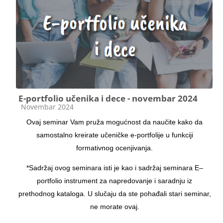
E-portfolio učenika i dece - novembar 2024
Категорија курса
Novembar 2024
Ovaj seminar Vam pruža mogućnost da naučite kako da
samostalno kreirate učeničke e-portfolije u funkciji
formativnog ocenjivanja.
*Sadržaj ovog seminara isti je kao i sadržaj seminara E–
portfolio instrument za napredovanje i saradnju iz
prethodnog kataloga. U slučaju da ste pohađali stari seminar,
ne morate ovaj.