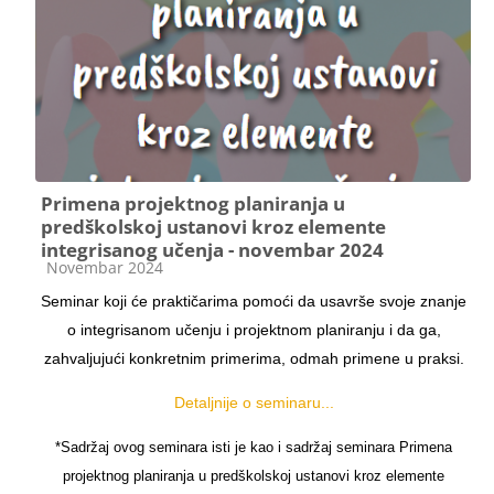
Primena projektnog planiranja u
predškolskoj ustanovi kroz elemente
integrisanog učenja - novembar 2024
Категорија курса
Novembar 2024
Seminar koji će praktičarima pomoći da usavrše svoje znanje
o integrisanom učenju i projektnom planiranju i da ga,
zahvaljujući konkretnim primerima, odmah primene u praksi.
Detaljnije o seminaru...
*Sadržaj ovog seminara isti je kao i sadržaj seminara Primena
projektnog planiranja u predškolskoj ustanovi kroz elemente