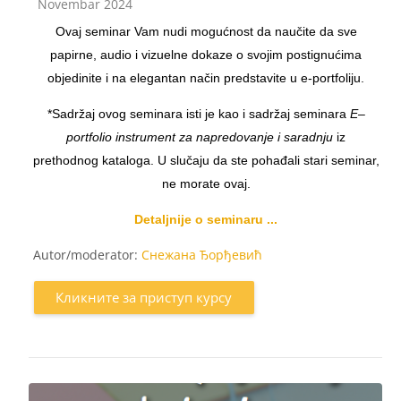
Категорија курса
Novembar 2024
Ovaj seminar Vam nudi mogućnost da naučite da sve
papirne, audio i vizuelne dokaze o svojim postignućima
objedinite i na elegantan način predstavite u e-portfoliju.
*Sadržaj ovog seminara isti je kao i sadržaj seminara
E–
portfolio instrument za napredovanje i saradnju
iz
prethodnog kataloga. U slučaju da ste pohađali stari seminar,
ne morate ovaj.
Detaljnije o seminaru ...
Autor/moderator:
Снежана Ђорђевић
Кликните за приступ курсу