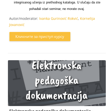
integrisanog učenja iz prethodnog kataloga. U slučaju da ste
pohađali stari seminar, ne morate ovaj.
Autor/moderator:
Ivanka Gurinović Rokvić
,
Kornelija
Jovanović
Кликните за приступ курсу
Elektronska pedagoška dokumentacija -