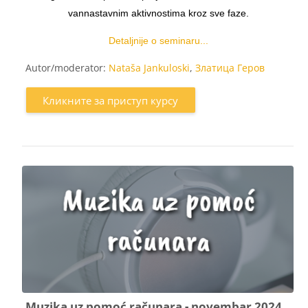
vannastavnim aktivnostima kroz sve faze.
Detaljnije o seminaru...
Autor/moderator:
Nataša Jankuloski
,
Златица Геров
Кликните за приступ курсу
Muzika uz pomoć računara - novembar 2024