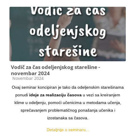
Vodič za čas odeljenjskog starešine -
novembar 2024
Категорија курса
Novembar 2024
Ovaj seminar koncipiran je tako da odeljenskim starešinama
ponudi
ideje za realizaciju časova
u vezi sa kreiranjem
klime u odeljenju, pomoći učenicima u metodama učenja,
sprečavanjem problematičnog ponašanja učenika i
izostanaka sa časova.
Detaljnije o seminaru...