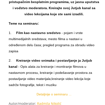
pristupačnim besplatnim programima, uz jasna uputstva
i vođstvo moderatora. Kreirajte svoj Jutjub kanal sa
video lekcijama koje ste sami izradili.
Teme na seminaru:
1.
Film
kao nastavno sredstvo
-
pojam i vrste
multimedijalnih sredstava; mesto filma u nastavi u
određenom delu časa; pregled programa za obradu video
zapisa
2.
Kreiranje video snimaka i postavljanje ja Jutjub
kanal
- Opis alata za kreiranje i montiranje filmova u
nastavnom procesu, kreiranje i podešavanje prostora za
postavljanje video materijala;kreiranje video lekcija koje
sadrže fotografije, tekst i muziku
Detaljnije o seminaru ...
Autor/moderator:
Radmila Nikolić