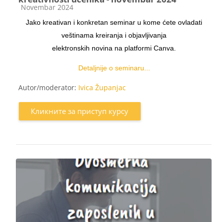
Категорија курса
Novembar 2024
Jako kreativan i konkretan seminar u kome ćete ovladati
veštinama kreiranja i objavljivanja
elektronskih novina na platformi Canva.
Detaljnije o seminaru...
Autor/moderator:
Ivica Županjac
Кликните за приступ курсу