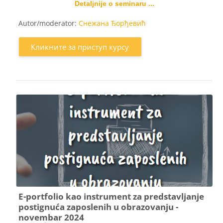
Detaljnije o seminaru ...
Autor/moderator:
Снежана Ђорђевић
Кликните за приступ курсу
E-portfolio kao instrument za predstavljanje
postignuća zaposlenih u obrazovanju -
novembar 2024