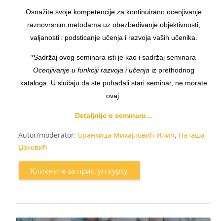
Osnažite svoje kompetencije za kontinuirano ocenjivanje
raznovrsnim metodama uz obezbeđivanje objektivnosti,
valjanosti i podsticanje učenja i razvoja vaših učenika.
*Sadržaj ovog seminara isti je kao i sadržaj seminara
Ocenjivanje u funkciji razvoja i učenja
iz prethodnog
kataloga. U slučaju da ste pohađali stari seminar, ne morate
ovaj.
Detaljnije o seminaru...
Autor/moderator:
Бранкица Михајловић Илић
,
Наташа
Џаковић
Кликните за приступ курсу