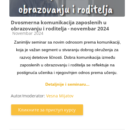
Dvosmerna komunikacija zaposlenih u
obrazovanju i roditelja - novembar 2024
Категорија курса
Novembar 2024
Zanimljiv seminar sa novim odnosom prema komunikaciji,
koja je važan segment u stvaranju dobrog okruženja za
razvoj detetove ličnosti. Dobra komunikacija između
zaposlenih u obrazovanju i roditelja se reflektuje na
postignuća učenika i njegov/njen odnos prema učenju.
Detaljnije i seminaru...
Autor/moderator:
Vesna Mijatov
Кликните за приступ курсу