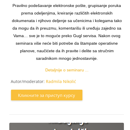
Pravilno podešavanje elektronske pošte, grupisanje poruka
prema odeljenjima, kreiranje različitih elektronskih
dokumenata i njihovo deljenje sa učenicima i kolegama tako
da mogu da ih preuzmu, komentarišu ili uređuju zajedno sa
Vama… sve je to moguće preko Gugl servisa. Nakon ovog
seminara više neće biti potrebe da štampate operativne
planove, naučićete da ih pravite i delite sa stručnim
saradnikom mnogo jednostavnije.
Detaljnije o seminaru ...
Autor/moderator:
Radmila Nikolić
Кликните за приступ курсу