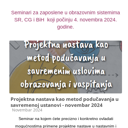
Seminari za zaposlene u obrazovnim sistemima
SR, CG i BiH koji počinju 4. novembra 2024.
godine.
Projektna nastava kao metod podučavanja u
savremenoj ustanovi - novembar 2024
Категорија курса
Novembar 2024
Seminar na kojem ćete precizno i konkretno ovladati
mogućnostima primene projektne nastave u nastavnim i