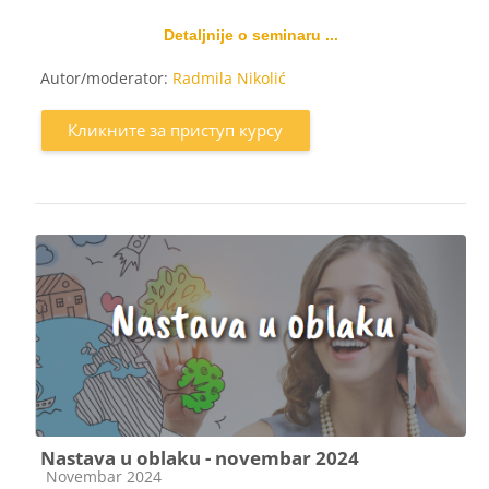
Detaljnije o seminaru ...
Autor/moderator:
Radmila Nikolić
Кликните за приступ курсу
Nastava u oblaku - novembar 2024
Категорија курса
Novembar 2024