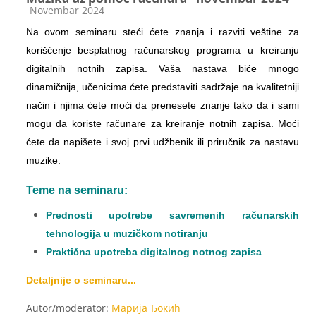
Категорија курса
Novembar 2024
Na ovom seminaru steći ćete znanja i razviti veštine za
korišćenje besplatnog računarskog programa u kreiranju
digitalnih notnih zapisa. Vaša nastava biće mnogo
dinamičnija, učenicima ćete predstaviti sadržaje na kvalitetniji
način i njima ćete moći da prenesete znanje tako da i sami
mogu da koriste računare za kreiranje notnih zapisa. Moći
ćete da napišete i svoj prvi udžbenik ili priručnik za nastavu
muzike.
Teme na seminaru:
Prednosti upotrebe savremenih računarskih
tehnologija u muzičkom notiranju
Praktična upotreba digitalnog notnog zapisa
Detaljnije o seminaru...
Autor/moderator:
Марија Ђокић