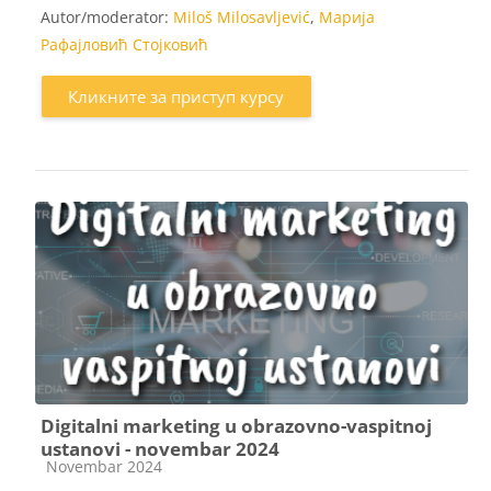
Autor/moderator:
Miloš Milosavljević
,
Марија
Рафајловић Стојковић
Кликните за приступ курсу
Digitalni marketing u obrazovno-vaspitnoj
ustanovi - novembar 2024
Категорија курса
Novembar 2024