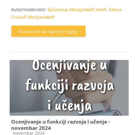
Autor/moderator:
Бранкица Михајловић Илић
,
Елена
Спасић Митрановић
Кликните за приступ курсу
Ocenjivanje u funkciji razvoja i učenja -
novembar 2024
Категорија курса
Novembar 2024