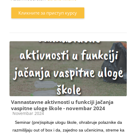
Кликните за приступ курсу
Vannastavne aktivnosti u funkciji jačanja
vaspitne uloge škole - novembar 2024
Категорија курса
Novembar 2024
Seminar (pre)ispituje ulogu škole, ohrabruje polaznike da
razmišljaju out of box i da, zajedno sa učenicima, streme ka