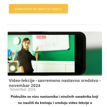
Кликните за приступ курсу
Video-lekcije - savremeno nastavno sredstvo -
novembar 2024
Категорија курса
Novembar 2024
Pridružite se nizu nastavnika i stručnih saradnika koji
su naučili da kreiraju i uređuju video lekcije u