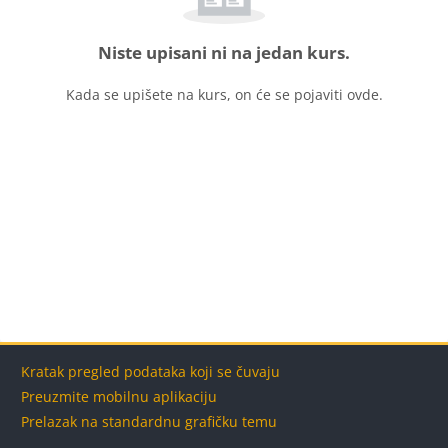
Niste upisani ni na jedan kurs.
Kada se upišete na kurs, on će se pojaviti ovde.
Blokovi
Blokovi
Blokovi
Blokovi
Kratak pregled podataka koji se čuvaju
Preuzmite mobilnu aplikaciju
Prelazak na standardnu grafičku temu