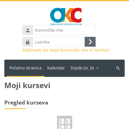
Idi na glavni sadržaj
Korisničko
ime
Lozinka
Prijava
Zaboravili ste svoje korisničko ime ili lozinku?
Početna stranica
Kalendar
Srpski ‎(sr_lt)‎
Pretraži
kurseve
Moji kursevi
Gladni blokovi
Pregled kurseva
Preskoči Pregled kurseva