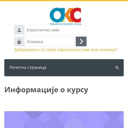
Иди на главни садржај
Корисничко
име
Лозинка
Пријава
Заборавили сте своје корисничко име или лозинку?
Почетна страница
Претра
курсеве
Информације о курсу