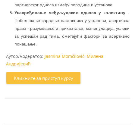
партнерског односа између породице и установе;
Унапређивање међуљудских односа у колективу
-
Побољшање сарадње наставника у установи, асертивна
права - разумевање и прихватање, манипулација, услови
за успешан рад тима, ометајући фактори за асертивно
понашање.
Аутор/модератор:
Jasmina Momčilović
,
Милена
Андријевић
Кликните за приступ курсу