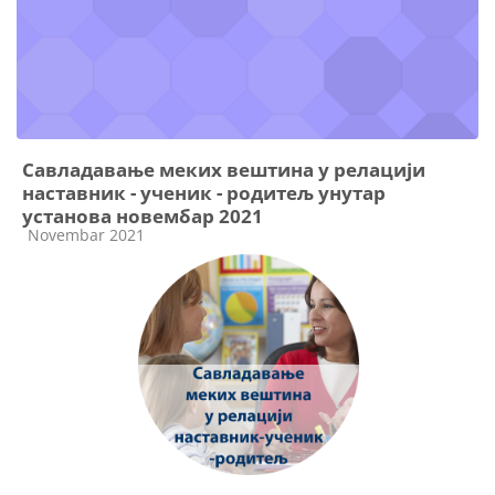
Савладавање меких вештина у релацији
наставник - ученик - родитељ унутар
установа новембар 2021
Категорија курса
Novembar 2021