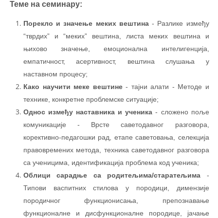
Теме на семинару:
Порекло и значење меких вештина
- Разлике између
“тврдих” и “меких” вештина, листа меких вештина и
њихово значење, емоционална интелигенција,
емпатичност, асертивност, вештина слушања у
наставном процесу;
Како научити меке вештине
- тајни алати - Методе и
технике, конкретне проблемске ситуације;
Однос између наставника и ученика
- сложено поље
комуникације - Врсте саветодавног разговора,
корективно-педагошки рад, етапе саветовања, селекција
правовремених метода, техника саветодавног разговора
са ученицима, идентификација проблема код ученика;
Облици сарадње са родитељима/старатељима
-
Типови васпитних стилова у породици, димензије
породичног функционисања, препознавање
функционалне и дисфункционалне породице, јачање