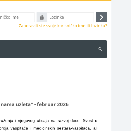
Lozinka
Prijava
Zaboravili ste svoje korisničko ime ili lozinku?
Pretraži
kurseve
inama uzleta" - februar 2026
ruženju i njegovog uticaja na razvoj dece. Svest o
oja vaspitača i medicinskih sestara-vaspitača, ali