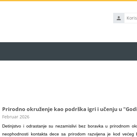
Korisničko
ime
Prirodno okruženje kao podrška igri i učenju u "God
Kategorija kursa
Februar 2026
Detinjstvo i odrastanje su nezamislivi bez boravka u prirodnom ok
neophodnosti kontakta dece sa prirodom razvijena je kod većeg br