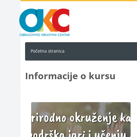
Idi na glavni sadržaj
Početna stranica
Informacije o kursu