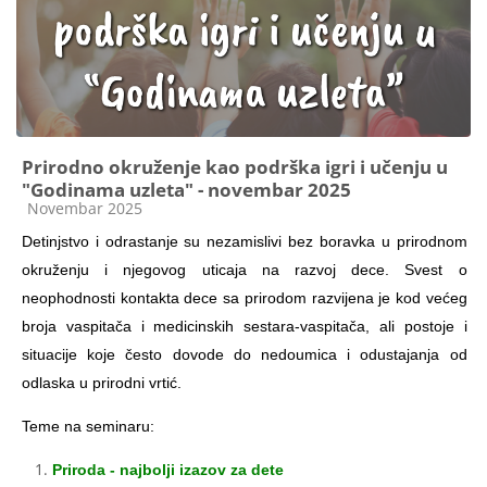
Prirodno okruženje kao podrška igri i učenju u
"Godinama uzleta" - novembar 2025
Kategorija kursa
Novembar 2025
Detinjstvo i odrastanje su nezamislivi bez boravka u prirodnom
okruženju i njegovog uticaja na razvoj dece. Svest o
neophodnosti kontakta dece sa prirodom razvijena je kod većeg
broja vaspitača i medicinskih sestara-vaspitača, ali postoje i
situacije koje često dovode do nedoumica i odustajanja od
odlaska u prirodni vrtić.
Teme na seminaru:
Priroda - najbolji izazov za dete