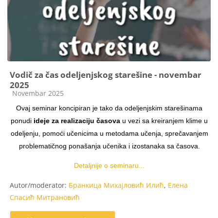
Vodič za čas odeljenjskog starešine - novembar
2025
Kategorija kursa
Novembar 2025
Ovaj seminar koncipiran je tako da odeljenjskim starešinama
ponudi
ideje za realizaciju časova
u vezi sa kreiranjem klime u
odeljenju, pomoći učenicima u metodama učenja, sprečavanjem
problematičnog ponašanja učenika i izostanaka sa časova.
Detaljnije o seminaru...
Autor/moderator:
Бранкица Михајловић Илић
,
Елена
Спасић Митрановић