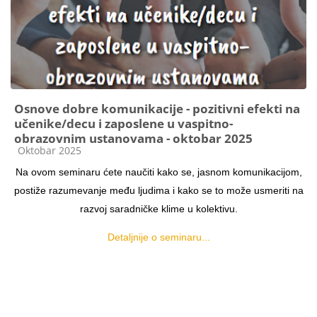
Osnove dobre komunikacije - pozitivni efekti na
učenike/decu i zaposlene u vaspitno-
obrazovnim ustanovama - oktobar 2025
Kategorija kursa
Oktobar 2025
Na ovom seminaru ćete naučiti kako se, jasnom komunikacijom,
postiže razumevanje među
ljudima i kako se to može usmeriti na
razvoj saradničke klime u kolektivu.
Detaljnije o seminaru...