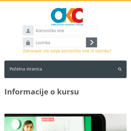
Idi na glavni sadržaj
Korisničko
ime
Lozinka
Prijava
Zaboravili ste svoje korisničko ime ili lozinku?
Početna stranica
Pretraži
kurseve
Informacije o kursu