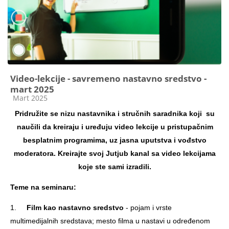
Video-lekcije - savremeno nastavno sredstvo -
mart 2025
Kategorija kursa
Mart 2025
Pridružite se nizu nastavnika i stručnih saradnika koji su
naučili da kreiraju i uređuju video lekcije u pristupačnim
besplatnim programima, uz jasna uputstva i vođstvo
moderatora. Kreirajte svoj Jutjub kanal sa video lekcijama
koje ste sami izradili.
Teme na seminaru:
1.
Film
kao nastavno sredstvo
-
pojam i vrste
multimedijalnih sredstava; mesto filma u nastavi u određenom