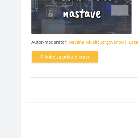
Autor/moderator:
Nevena Nikolić Jorgovanović
,
Laza
Kliknite za pristup kursu