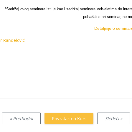
*Sadržaj ovog seminara isti je kao i sadržaj seminara Veb-alatima do inter
pohađali stari seminar, ne m
Detaljnije o seminaru
r Ranđelović
« Prethodni
Povratak na Kurs
Sledeći »