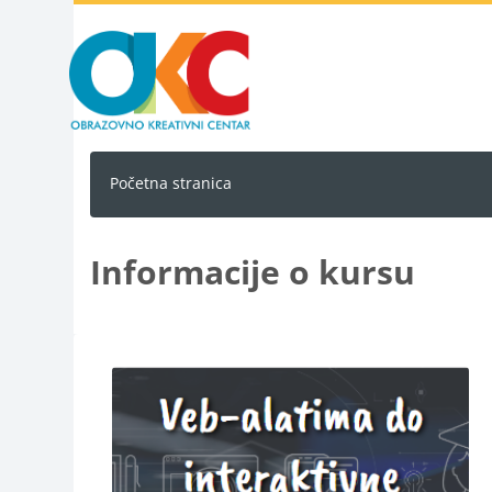
Idi na glavni sadržaj
Početna stranica
Informacije o kursu