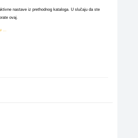
aktivne nastave iz prethodnog kataloga. U slučaju da ste
orate ovaj.
 ...