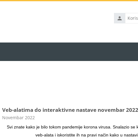
Korisničko
ime
Veb-alatima do interaktivne nastave novembar 202
Kategorija kursa
Novembar 2022
Svi znate kako je bilo tokom pandemije korona virusa. Snalazio se
veb-alata i iskoristite ih na pravi način kako u nasta