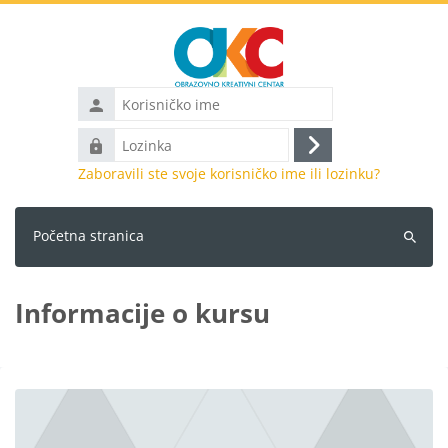
Idi na glavni sadržaj
Korisničko
ime
Lozinka
Prijava
Zaboravili ste svoje korisničko ime ili lozinku?
Početna stranica
Pretraži
kurseve
Informacije o kursu