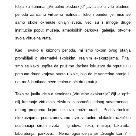
Ideja za seminar „Virtuelne ekskurzije“ javila se u vrlo plodnom
periodu za samu virtuelnu realnost. Tokom pandemije, nisu se
samo škole okrenule onlajn svetu, već su i mnoge druge
institucije poput muzeja, arheoloških parkova, galerija, otvorile
svoja virtuelna vrata.
Kao i svako u kriznom periodu, mi smo tokom ovog stanja
promišljali o alternativi školskim, realnim ekskurzijama. Pitali
smo se kako uopšte da pružimo đacima iskustvo da otputuju u
potpuno druge krajeve sveta u koje, bilo da je vanredno stanje ili
ne, možda nikada neće realno moći da otputuju.
Tako se javila ideja o seminaru „Virtuelne ekskurzije“ čiji je opšti
cilj kreiranje virtuelnih ekskurzija pomoću jednog savremenog i
retkog programa kojim se ovo može uraditi. Pod virtuelnim
ekskurzijama podrazumevamo sve virtuelne obilaske različitih
destinacija širom sveta – gradova, reka, muzeja, fakulteta,
laboratorija, parkova.... Nema ograničenja jer „Google Earth“ -