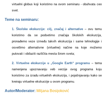
virtuelni globus koji koristimo na ovom seminaru - obuhvata ceo
svet.
Teme na seminaru:
1. Školske ekskurzije: cilj, značaj i alternative
–
ovu temu
koristimo da se podsetimo značaja školskih ekskurzija,
pronađemo veze između takvih ekskurzija i same tehnologije i
osvetlimo alternativne (virtuelne) načine na koje možemo
putovati i obilaziti različita mesta širom sveta;
2. Virtuelne ekskurzije u „Google Earth“ programu
–
tema
namenjena upoznavanju veb verzije ovog programa koju
koristimo za izradu virtuelnih ekskurzija, i pojašnjavanju kako se
kreiraju virtuelne ekskurzije u ovom programu.
Autor/Moderator:
Miljana Bosijoković