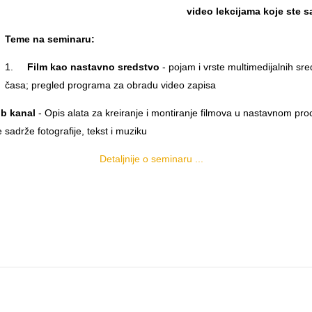
video lekcijama koje ste sa
Teme na seminaru:
1.
Film
kao nastavno sredstvo
-
pojam i vrste multimedijalnih sr
časa; pregled programa za obradu video zapisa
ub kanal
- Opis alata za kreiranje i montiranje filmova u nastavnom pro
e sadrže fotografije, tekst i muziku
Detaljnije o seminaru ...