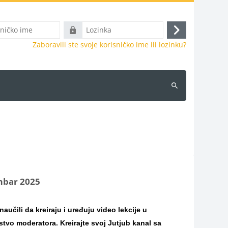
Lozinka
Prijava
Zaboravili ste svoje korisničko ime ili lozinku?
Pretraži
kurseve
mbar 2025
aučili da kreiraju i uređuju video lekcije u
tvo moderatora. Kreirajte svoj Jutjub kanal sa