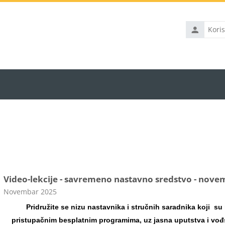
Korisničko
ime
Video-lekcije - savremeno nastavno sredstvo - nove
Kategorija kursa
Novembar 2025
Pridružite se nizu nastavnika i stručnih saradnika koji su n
pristupačnim besplatnim programima, uz jasna uputstva i vođs