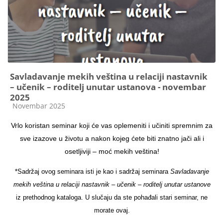
Savladavanje mekih veština u relaciji nastavnik
– učenik – roditelj unutar ustanova - novembar
2025
Kategorija kursa
Novembar 2025
Vrlo koristan seminar koji će vas oplemeniti i učiniti spremnim za
sve izazove u životu a nakon kojeg ćete biti znatno jači ali i
osetljiviji – moć mekih veština!
*Sadržaj ovog seminara isti je kao i sadržaj seminara
Savladavanje
mekih veština u relaciji nastavnik – učenik – roditelj unutar ustanove
iz prethodnog kataloga. U slučaju da ste pohađali stari seminar, ne
morate ovaj.