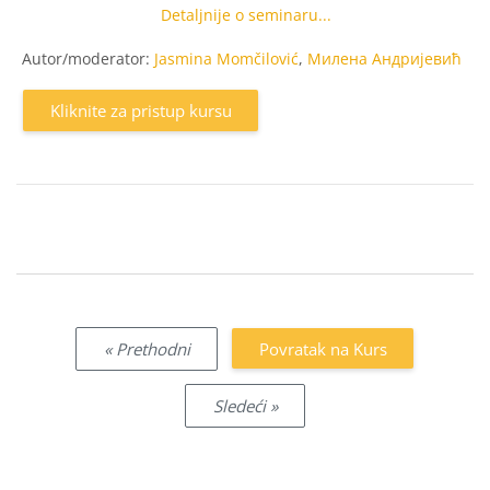
Detaljnije o seminaru...
Autor/moderator:
Jasmina Momčilović
,
Милена Андријевић
Kliknite za pristup kursu
« Prethodni
Povratak na Kurs
Sledeći »