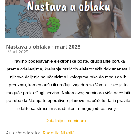
Nastava u oblaku - mart 2025
Kategorija kursa
Mart 2025
Pravilno podešavanje elektronske pošte, grupisanje poruka
prema odeljenjima, kreiranje različitih elektronskih dokumenata i
njihovo deljenje sa učenicima i kolegama tako da mogu da ih
preuzmu, komentarišu ili uređuju zajedno sa Vama… sve je to
moguće preko Gugl servisa. Nakon ovog seminara više neće biti
potrebe da štampate operativne planove, naučićete da ih pravite
i delite sa stručnim saradnikom mnogo jednostavnije.
Detaljnije o seminaru ...
Autor/moderator:
Radmila Nikolić