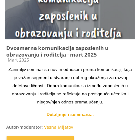
Dvosmerna komunikacija zaposlenih u
obrazovanju i roditelja - mart 2025
Kategorija kursa
Mart 2025
Zanimljiv seminar sa novim odnosom prema komunikaciji, koja
je važan segment u stvaranju dobrog okruženja za razvoj
detetove ličnosti. Dobra komunikacija između zaposlenih u
obrazovanju i roditelja se reflektuje na postignuća učenika i
njegov/njen odnos prema učenju.
Detaljnije i seminaru...
Autor/moderator:
Vesna Mijatov