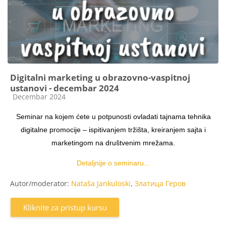
Digitalni marketing u obrazovno-vaspitnoj
ustanovi - decembar 2024
Kategorija kursa
Decembar 2024
Seminar na kojem ćete u potpunosti ovladati tajnama tehnika
digitalne promocije – ispitivanjem tržišta, kreiranjem sajta i
marketingom na društvenim mrežama.
Detaljnije o seminaru...
Autor/moderator:
Nataša Jankuloski
,
Златица Геров
Kliknite za pristup kursu