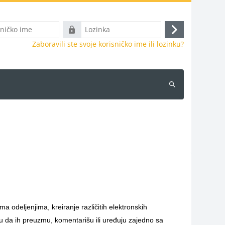
Lozinka
Prijava
Zaboravili ste svoje korisničko ime ili lozinku?
Pretraži
kurseve
 odeljenjima, kreiranje različitih elektronskih
 da ih preuzmu, komentarišu ili uređuju zajedno sa