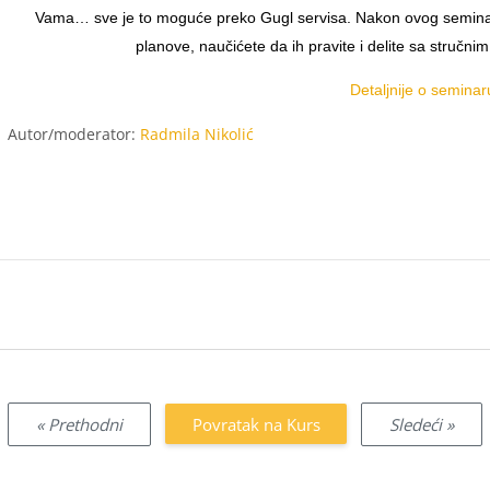
Vama… sve je to moguće preko Gugl servisa. Nakon ovog seminara
planove, naučićete da ih pravite i delite sa stručn
Detaljnije o seminaru
Autor/moderator:
Radmila Nikolić
« Prethodni
Povratak na Kurs
Sledeći »