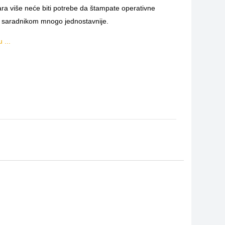
 više neće biti potrebe da štampate operativne
im saradnikom mnogo jednostavnije.
 ...