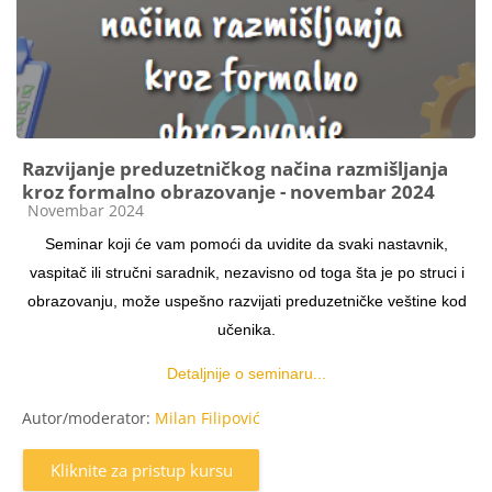
Razvijanje preduzetničkog načina razmišljanja
kroz formalno obrazovanje - novembar 2024
Kategorija kursa
Novembar 2024
Seminar koji će vam pomoći da uvidite da svaki nastavnik,
vaspitač ili stručni saradnik, nezavisno od toga šta je po struci i
obrazovanju, može uspešno razvijati preduzetničke veštine kod
učenika.
Detaljnije o seminaru...
Autor/moderator:
Milan Filipović
Kliknite za pristup kursu