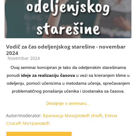
Vodič za čas odeljenjskog starešine - novembar
2024
Kategorija kursa
Novembar 2024
Ovaj seminar koncipiran je tako da odeljenskim starešinama
ponudi
ideje za realizaciju časova
u vezi sa kreiranjem klime u
odeljenju, pomoći učenicima u metodama učenja, sprečavanjem
problematičnog ponašanja učenika i izostanaka sa časova.
Detaljnije o seminaru...
Autor/moderator:
Бранкица Михајловић Илић
,
Елена
Спасић Митрановић