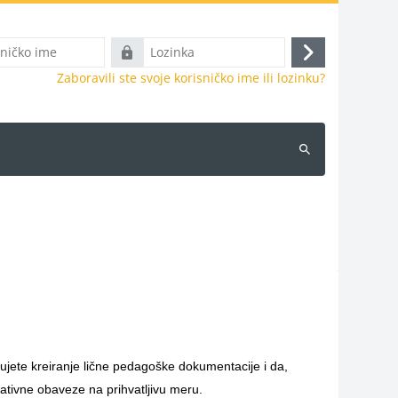
Lozinka
Prijava
Zaboravili ste svoje korisničko ime ili lozinku?
Pretraži
kurseve
jete kreiranje lične pedagoške dokumentacije i da,
ativne obaveze na prihvatljivu meru.