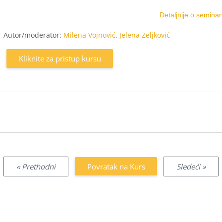
Detaljnije o seminar
Autor/moderator:
Milena Vojnović
,
Jelena Zeljković
Kliknite za pristup kursu
« Prethodni
Povratak na Kurs
Sledeći »