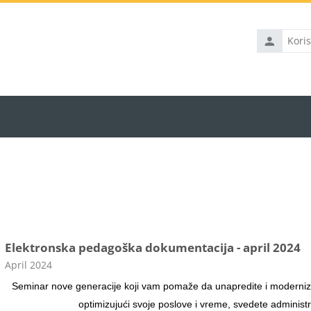
Korisničko
ime
Elektronska pedagoška dokumentacija - april 2024
Kategorija kursa
April 2024
Seminar nove generacije koji vam pomaže da unapredite i modernizu
optimizujući svoje poslove i vreme, svedete administr