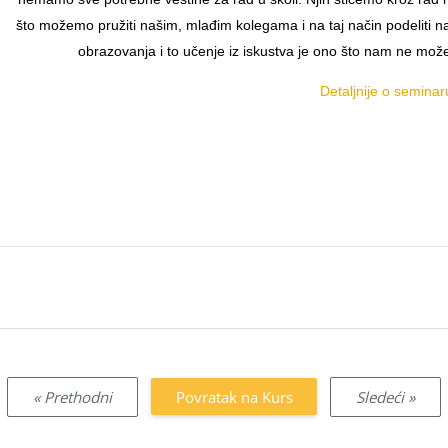
što možemo pružiti našim, mlađim kolegama i na taj način podeliti naš
obrazovanja i to učenje iz iskustva je ono što nam ne može 
Detaljnije o seminaru
« Prethodni
Povratak na Kurs
Sledeći »