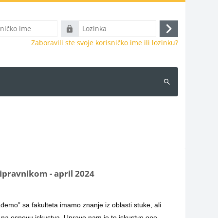
Lozinka
Prijava
Zaboravili ste svoje korisničko ime ili lozinku?
Pretraži
kurseve
ipravnikom - april 2024
đemo” sa fakulteta imamo znanje iz oblasti stuke, ali
i na osnovu iskustva. Upravo nam je to iskustvo ono