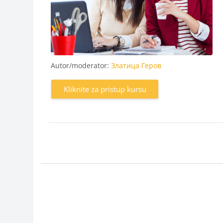
Autor/moderator:
Златица Геров
Kliknite za pristup kursu