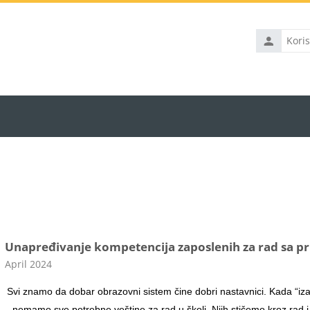
Korisničko
ime
Unapređivanje kompetencija zaposlenih za rad sa pr
Kategorija kursa
April 2024
Svi znamo da dobar obrazovni sistem čine dobri nastavnici. Kada “iza
nemamo sve potrebne veštine za rad u školi. Njih stičemo kroz rad 