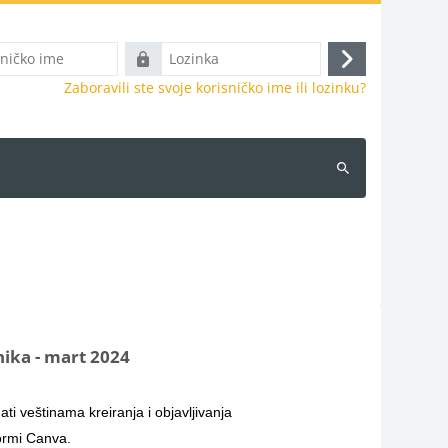
Lozinka
Prijava
Zaboravili ste svoje korisničko ime ili lozinku?
Pretraži
kurseve
nika - mart 2024
i veštinama kreiranja i objavljivanja
formi Canva.