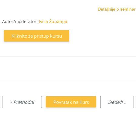
Detaljnije o seminar
Autor/moderator:
Ivica Županjac
Kliknite za pristup kursu
« Prethodni
Povratak na Kurs
Sledeći »