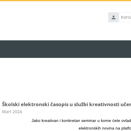
Korisničko
ime
Školski elektronski časopis u službi kreativnosti uče
Kategorija kursa
Mart 2024
Jako kreativan i konkretan seminar u kome ćete ovladat
elektronskih novina na plat