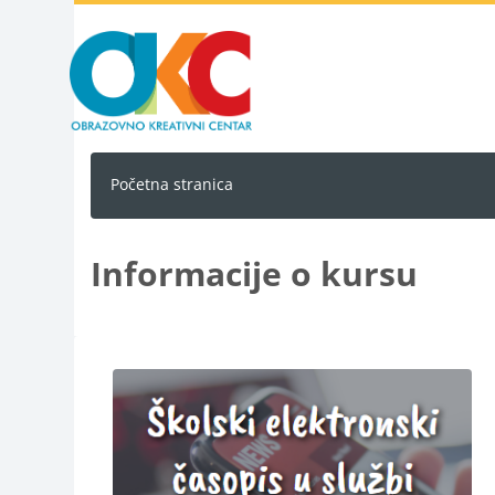
Idi na glavni sadržaj
Početna stranica
Informacije o kursu